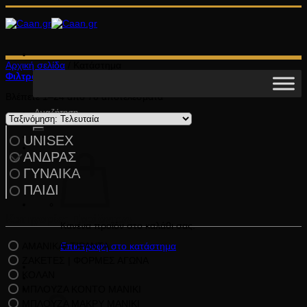
Μετάβαση
στο
περιεχόμενο
Αρχική σελίδα
/
Κατάστημα
Φιλτράρισμα
Sorted
Βλέπετε 1–24 από 70 αποτελέσματα
by
Αναζήτηση
latest
για:
UNISEX
ΑΝΔΡΑΣ
ΓΥΝΑΙΚΑ
ΠΑΙΔΙ
Κατηγορίες Προϊόντων
Κανένα προϊόν στο καλάθι σας.
ΑΜΑΝΙΚΑ/ ΤΙΡΑΝΤΑ
Επιστροφή στο κατάστημα
ΖΑΚΕΤΕΣ | ΦΟΡΜΕΣ ΑΓΩΝΑ
ΚΟΛΑΝ
ΜΠΛΟΥΖΑ ΚΟΝΤΟ ΜΑΝΙΚΙ
Καλάθι
ΜΠΛΟΥΖΑ ΜΑΚΡΥ ΜΑΝΙΚΙ