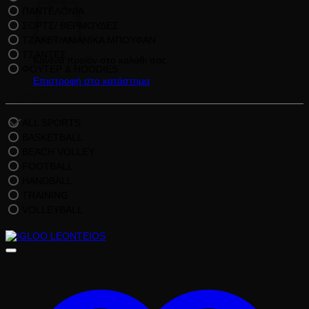
ΠΑΝΤΕΛΟΝΙΑ
ΣΟΡΤΣ/ ΒΕΡΜΟΥΔΕΣ
ΤΖΑΚΕΤ/ΑΜΑΝΙΚΑ ΜΠΟΥΦΑΝ
ΤΣΑΝΤΕΣ
Κανένα προϊόν στο καλάθι σας.
ΦΟΥΤΕΡ & HOODIES
Επιστροφή στο κατάστημα
Άθλημα
ALL SPORTS
BASKETBALL
BEACH VOLLEY
FOOTBALL
HANDBALL
TRAINING
VOLLEYBALL