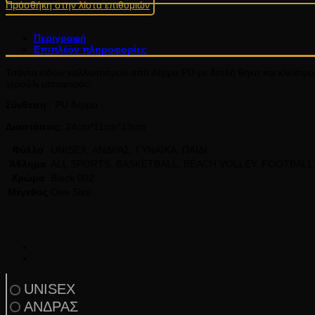
Πρόσθήκη στην λίστα επιθυμιών
Περιγραφή
Επιπλέον πληροφορίες
Τσάντα ειδών καλλωπισμού από δέρμα PU με διπλή θήκη και κλείσιμο 
χερούλι μεταφοράς.
Σύνθεση
:: PU δέρμα
Διαστάσεις:
24cm*11cm*13cm
Φύλλο
UNISEX, ΑΝΔΡΑΣ, ΓΥΝΑΙΚΑ, ΠΑΙΔΙ
Άθλημα
ALL SPORTS, BASKETBALL, BEACH VOLLEY, FOOTBALL
Χρώμα
Black 002
Μέγεθος
One Size
UNISEX
ΑΝΔΡΑΣ