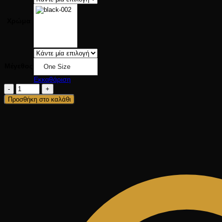
Χρώμα
Μέγεθος
One Size
Εκκαθάριση
BEAUTY
BAG
Προσθήκη στο καλάθι
ποσότητα