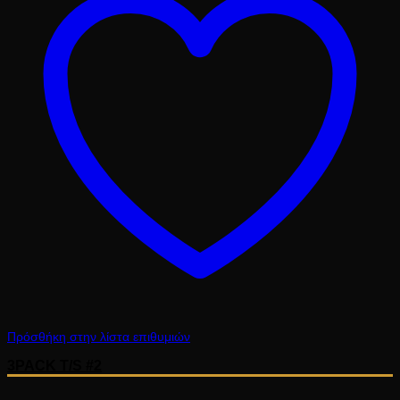
Πρόσθήκη στην λίστα επιθυμιών
3PACK T/S #2