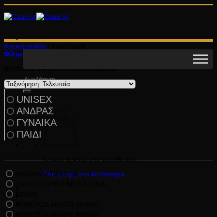
Μετάβαση
στο
περιεχόμενο
Αρχική σελίδα
/
Κατάστημα
Φιλτράρισμα
Sorted
Βλέπετε 1–24 από 93 αποτελέσματα
by
Αναζήτηση
latest
για:
UNISEX
ΑΝΔΡΑΣ
ΓΥΝΑΙΚΑ
ΠΑΙΔΙ
Κατηγορίες Προϊόντων
Κανένα προϊόν στο καλάθι σας.
ΑΜΑΝΙΚΑ/ ΤΙΡΑΝΤΑ
Επιστροφή στο κατάστημα
ΖΑΚΕΤΕΣ | ΦΟΡΜΕΣ ΑΓΩΝΑ
ΚΟΛΑΝ
ΜΠΛΟΥΖΑ ΚΟΝΤΟ ΜΑΝΙΚΙ
Καλάθι
ΜΠΛΟΥΖΑ ΜΑΚΡΥ ΜΑΝΙΚΙ