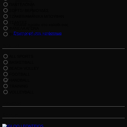
ΠΑΝΤΕΛΟΝΙΑ
ΣΟΡΤΣ/ ΒΕΡΜΟΥΔΕΣ
ΤΖΑΚΕΤ/ΑΜΑΝΙΚΑ ΜΠΟΥΦΑΝ
ΤΣΑΝΤΕΣ
Κανένα προϊόν στο καλάθι σας.
ΦΑΝΕΛΑ ΑΓΩΝΑ
Επιστροφή στο κατάστημα
ΦΟΥΤΕΡ & HOODIES
Άθλημα
ALL SPORTS
BASKETBALL
BEACH VOLLEY
FOOTBALL
HANDBALL
TRAINING
VOLLEYBALL
Μέγεθος
Χρώμα