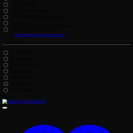
ΠΑΝΤΕΛΟΝΙΑ
ΣΟΡΤΣ/ ΒΕΡΜΟΥΔΕΣ
ΤΖΑΚΕΤ/ΑΜΑΝΙΚΑ ΜΠΟΥΦΑΝ
ΤΣΑΝΤΕΣ
Κανένα προϊόν στο καλάθι σας.
ΦΟΥΤΕΡ & HOODIES
Επιστροφή στο κατάστημα
Άθλημα
ALL SPORTS
BASKETBALL
BEACH VOLLEY
FOOTBALL
HANDBALL
TRAINING
VOLLEYBALL