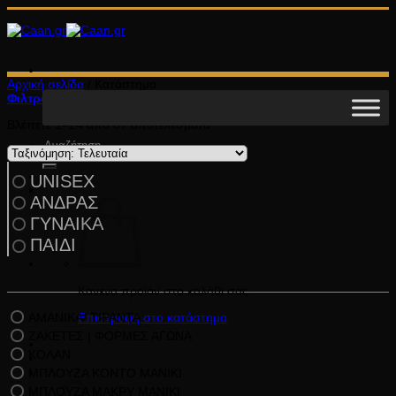
Μετάβαση
στο
περιεχόμενο
Αρχική σελίδα
/
Κατάστημα
Φιλτράρισμα
Sorted
Βλέπετε 1–24 από 87 αποτελέσματα
by
Αναζήτηση
latest
για:
UNISEX
ΑΝΔΡΑΣ
ΓΥΝΑΙΚΑ
ΠΑΙΔΙ
Κατηγορίες Προϊόντων
Κανένα προϊόν στο καλάθι σας.
ΑΜΑΝΙΚΑ/ ΤΙΡΑΝΤΑ
Επιστροφή στο κατάστημα
ΖΑΚΕΤΕΣ | ΦΟΡΜΕΣ ΑΓΩΝΑ
ΚΟΛΑΝ
ΜΠΛΟΥΖΑ ΚΟΝΤΟ ΜΑΝΙΚΙ
Καλάθι
ΜΠΛΟΥΖΑ ΜΑΚΡΥ ΜΑΝΙΚΙ