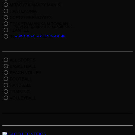
ΜΠΛΟΥΖΑ ΜΑΚΡΥ ΜΑΝΙΚΙ
ΠΑΝΤΕΛΟΝΙΑ
ΣΟΡΤΣ/ ΒΕΡΜΟΥΔΕΣ
ΤΖΑΚΕΤ/ΑΜΑΝΙΚΑ ΜΠΟΥΦΑΝ
Κανένα προϊόν στο καλάθι σας.
ΤΣΑΝΤΕΣ
Επιστροφή στο κατάστημα
ΦΟΥΤΕΡ & HOODIES
Άθλημα
ALL SPORTS
BASKETBALL
BEACH VOLLEY
FOOTBALL
HANDBALL
TRAINING
VOLLEYBALL
Μέγεθος
Χρώμα