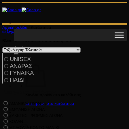
Μετάβαση
στο
περιεχόμενο
Αρχική σελίδα
/
Κατάστημα
Φιλτράρισμα
Sorted
Βλέπετε 1–24 από 101 αποτελέσματα
by
Αναζήτηση
latest
για:
UNISEX
ΑΝΔΡΑΣ
ΓΥΝΑΙΚΑ
ΠΑΙΔΙ
Κατηγορίες Προϊόντων
Κανένα προϊόν στο καλάθι σας.
ΑΜΑΝΙΚΑ/ ΤΙΡΑΝΤΑ
Επιστροφή στο κατάστημα
ΕΜΦΑΝΙΣΗ ΑΓΩΝΑ
ΖΑΚΕΤΕΣ | ΦΟΡΜΕΣ ΑΓΩΝΑ
ΚΟΛΑΝ
Καλάθι
ΜΠΛΟΥΖΑ ΚΟΝΤΟ ΜΑΝΙΚΙ