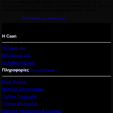
τόσο των
αγωνιστικών ρούχων
των περισσοτέρων σπορ σε
επαγγελματικό επίπεδο , και με τη συλλογή
CAAN 4 ALL
τις ανάγκες
καθημερινής χρήσης αυτών των προϊόντων από μη αθλητές.
Κανένα προϊόν στο καλάθι σας.
Επιστροφή στο κατάστημα
Καλάθι
Η Caan
Το Σήμα μας
Η Εταιρεία μας
Κανένα προϊόν στο καλάθι σας.
Οι Άνθρωποί μας
Πληροφορίες
Επιστροφή στο κατάστημα
Όροι Χρήσης
Πολιτική Επιστροφών
Τρόποι Πληρωμής
Τρόποι Αποστολής
Πολιτική Απορρήτου & Cookies