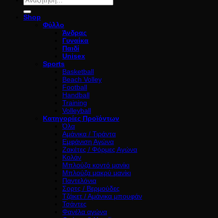
για:
Shop
Φύλλο
Άνδρας
Γυναίκα
Παιδί
Unisex
Sports
Basketball
Beach Volley
Football
Handball
Training
Volleyball
Κατηγορίες Προϊόντων
Όλα
Αμάνικα / Τιράντα
Εμφάνιση Αγώνα
Ζακέτες / Φόρμες Αγώνα
Κολάν
Μπλούζα κοντό μανίκι
Μπλούζα μακρύ μανίκι
Παντελόνια
Σορτς / Βερμούδες
Τζάκετ / Αμάνικα μπουφάν
Τσάντες
Φανέλα αγώνα