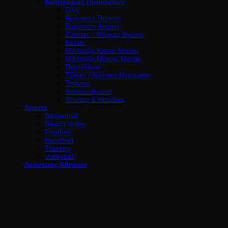
Κατηγορίες Προϊόντων
Όλα
Αμάνικα / Τιράντα
Εμφάνιση Αγώνα
Ζακέτες / Φόρμες Αγώνα
Κολάν
Μπλούζα Κοντό Μανίκι
Μπλούζα Μακρύ Μανίκι
Παντελόνια
Τζάκετ / Αμάνικα Μπουφαν
Τσάντες
Φανέλα Αγώνα
Φούτερ & Hoodies
Sports
Basketball
Beach Volley
Football
Handball
Training
Volleyball
Λεόντειος Αθηνών