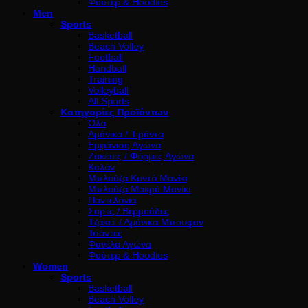
Φούτερ & Hoodies
Men
Sports
Basketball
Beach Volley
Football
Handball
Training
Volleyball
All Sports
Κατηγορίες Προϊόντων
Όλα
Αμάνικα / Τιράντα
Εμφάνιση Αγώνα
Ζακέτες / Φόρμες Αγώνα
Κολάν
Μπλούζα Κοντό Μανίκι
Μπλούζα Μακρύ Μανίκι
Παντελόνια
Σορτς / Βερμούδες
Τζάκετ / Αμάνικα Μπουφαν
Τσάντες
Φανέλα Αγώνα
Φούτερ & Hoodies
Women
Sports
Basketball
Beach Volley