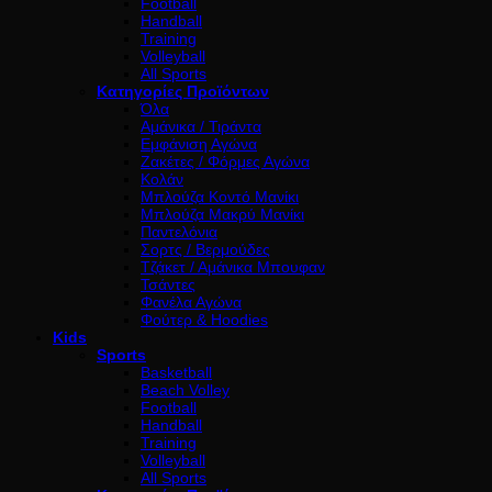
Football
Handball
Training
Volleyball
All Sports
Κατηγορίες Προϊόντων
Όλα
Αμάνικα / Τιράντα
Εμφάνιση Αγώνα
Ζακέτες / Φόρμες Αγώνα
Κολάν
Μπλούζα Κοντό Μανίκι
Μπλούζα Μακρύ Μανίκι
Παντελόνια
Σορτς / Βερμούδες
Τζάκετ / Αμάνικα Μπουφαν
Τσάντες
Φανέλα Αγώνα
Φούτερ & Hoodies
Kids
Sports
Basketball
Beach Volley
Football
Handball
Training
Volleyball
All Sports