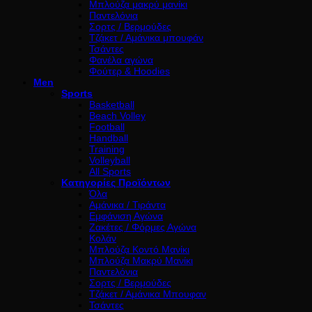
Μπλούζα μακρύ μανίκι
Παντελόνια
Σορτς / Βερμούδες
Τζάκετ / Αμάνικα μπουφάν
Τσάντες
Φανέλα αγώνα
Φούτερ & Hoodies
Men
Sports
Basketball
Beach Volley
Football
Handball
Training
Volleyball
All Sports
Κατηγορίες Προϊόντων
Όλα
Αμάνικα / Τιράντα
Εμφάνιση Αγώνα
Ζακέτες / Φόρμες Αγώνα
Κολάν
Μπλούζα Κοντό Μανίκι
Μπλούζα Μακρύ Μανίκι
Παντελόνια
Σορτς / Βερμούδες
Τζάκετ / Αμάνικα Μπουφαν
Τσάντες