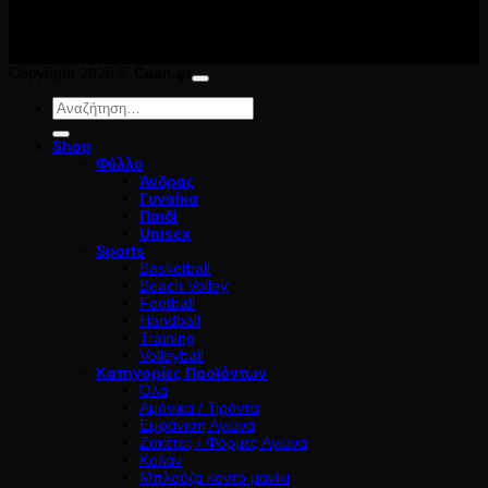
Copyright 2026 ©
Caan.gr
Αναζήτηση
για:
Shop
Φύλλο
Άνδρας
Γυναίκα
Παιδί
Unisex
Sports
Basketball
Beach Volley
Football
Handball
Training
Volleyball
Κατηγορίες Προϊόντων
Όλα
Αμάνικα / Τιράντα
Εμφάνιση Αγώνα
Ζακέτες / Φόρμες Αγώνα
Κολάν
Μπλούζα κοντό μανίκι