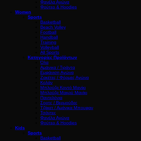
Φανέλα Αγώνα
Φούτερ & Hoodies
Women
Sports
Basketball
Beach Volley
Football
Handball
Training
Volleyball
All Sports
Κατηγορίες Προϊόντων
Όλα
Αμάνικα / Τιράντα
Εμφάνιση Αγώνα
Ζακέτες / Φόρμες Αγώνα
Κολάν
Μπλούζα Κοντό Μανίκι
Μπλούζα Μακρύ Μανίκι
Παντελόνια
Σορτς / Βερμούδες
Τζάκετ / Αμάνικα Μπουφαν
Τσάντες
Φανέλα Αγώνα
Φούτερ & Hoodies
Kids
Sports
Basketball