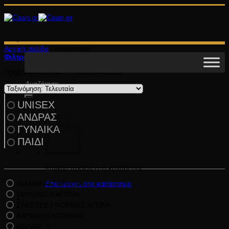
Μετάβαση
στο
περιεχόμενο
Αρχική σελίδα
/
Κατάστημα
Φιλτράρισμα
Sorted
Προβάλλονται όλα - 7 αποτελέσματα
by
Αναζήτηση
latest
για:
UNISEX
ΑΝΔΡΑΣ
ΓΥΝΑΙΚΑ
ΠΑΙΔΙ
Κατηγορίες Προϊόντων
Κανένα προϊόν στο καλάθι σας.
ΑΜΑΝΙΚΑ/ ΤΙΡΑΝΤΑ
Επιστροφή στο κατάστημα
ΕΜΦΑΝΙΣΗ ΑΓΩΝΑ
ΖΑΚΕΤΕΣ | ΦΟΡΜΕΣ ΑΓΩΝΑ
ΚΑΠΕΛΟ/ΣΚΟΥΦΑΚΙ
Καλάθι
ΚΟΛΑΝ