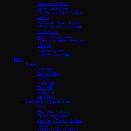
Αμάνικα / Τιράντα
Εμφάνιση Αγώνα
Ζακέτες / Φόρμες Αγώνα
Κολάν
Μπλούζα Κοντό Μανίκι
Μπλούζα Μακρύ Μανίκι
Παντελόνια
Σορτς / Βερμούδες
Τζάκετ / Αμάνικα Μπουφαν
Τσάντες
Φανέλα Αγώνα
Φούτερ & Hoodies
Kids
Sports
Basketball
Beach Volley
Football
Handball
Training
Volleyball
All Sports
Κατηγορίες Προϊόντων
Όλα
Αμάνικα / Τιράντα
Εμφάνιση Αγώνα
Ζακέτες / Φόρμες Αγώνα
Κολάν
Μπλούζα Κοντό Μανίκι