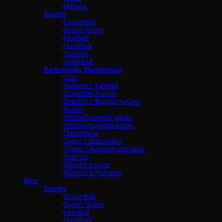
Unisex
Sports
Basketball
Beach Volley
Football
Handball
Training
Volleyball
Κατηγορίες Προϊόντων
Όλα
Αμάνικα / Τιράντα
Εμφάνιση Αγώνα
Ζακέτες / Φόρμες Αγώνα
Κολάν
Μπλούζα κοντό μανίκι
Μπλούζα μακρύ μανίκι
Παντελόνια
Σορτς / Βερμούδες
Τζάκετ / Αμάνικα μπουφάν
Τσάντες
Φανέλα αγώνα
Φούτερ & Hoodies
Men
Sports
Basketball
Beach Volley
Football
Handball