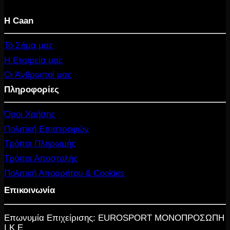
was:
τιμή
Η Caan
16.40 €.
είναι:
10.10 €.
Το Σήμα μας
Η Εταιρεία μας
Οι Άνθρωποί μας
Πληροφορίες
Όροι Χρήσης
Πολιτική Επιστροφών
Τρόποι Πληρωμής
Τρόποι Αποστολής
Πολιτική Απορρήτου & Cookies
Επικοινωνία
Επωνυμία Επιχείρισης: EUROSPORT ΜΟΝΟΠΡΟΣΩΠΗ
Ι Κ Ε