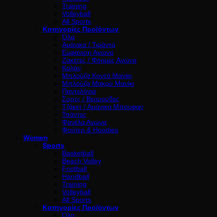
Training
Volleyball
All Sports
Κατηγορίες Προϊόντων
Όλα
Αμάνικα / Τιράντα
Εμφάνιση Αγώνα
Ζακέτες / Φόρμες Αγώνα
Κολάν
Μπλούζα Κοντό Μανίκι
Μπλούζα Μακρύ Μανίκι
Παντελόνια
Σορτς / Βερμούδες
Τζάκετ / Αμάνικα Μπουφαν
Τσάντες
Φανέλα Αγώνα
Φούτερ & Hoodies
Women
Sports
Basketball
Beach Volley
Football
Handball
Training
Volleyball
All Sports
Κατηγορίες Προϊόντων
Όλα