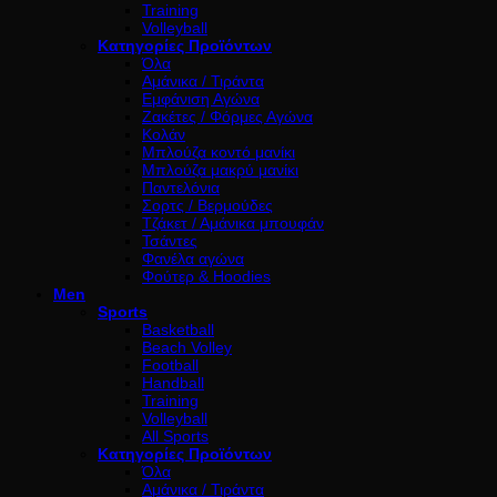
Training
Volleyball
Κατηγορίες Προϊόντων
Όλα
Αμάνικα / Τιράντα
Εμφάνιση Αγώνα
Ζακέτες / Φόρμες Αγώνα
Κολάν
Μπλούζα κοντό μανίκι
Μπλούζα μακρύ μανίκι
Παντελόνια
Σορτς / Βερμούδες
Τζάκετ / Αμάνικα μπουφάν
Τσάντες
Φανέλα αγώνα
Φούτερ & Hoodies
Men
Sports
Basketball
Beach Volley
Football
Handball
Training
Volleyball
All Sports
Κατηγορίες Προϊόντων
Όλα
Αμάνικα / Τιράντα