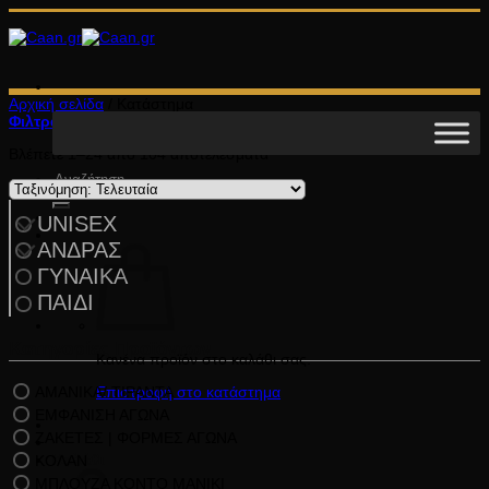
Μετάβαση
στο
περιεχόμενο
Αρχική σελίδα
/
Κατάστημα
Φιλτράρισμα
Sorted
Βλέπετε 1–24 από 104 αποτελέσματα
by
Αναζήτηση
latest
για:
UNISEX
ΑΝΔΡΑΣ
ΓΥΝΑΙΚΑ
ΠΑΙΔΙ
Κατηγορίες Προϊόντων
Κανένα προϊόν στο καλάθι σας.
ΑΜΑΝΙΚΑ/ ΤΙΡΑΝΤΑ
Επιστροφή στο κατάστημα
ΕΜΦΑΝΙΣΗ ΑΓΩΝΑ
ΖΑΚΕΤΕΣ | ΦΟΡΜΕΣ ΑΓΩΝΑ
ΚΟΛΑΝ
Καλάθι
ΜΠΛΟΥΖΑ ΚΟΝΤΟ ΜΑΝΙΚΙ