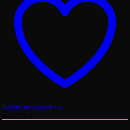
Πρόσθήκη στην λίστα επιθυμιών
5PACK T/S #2