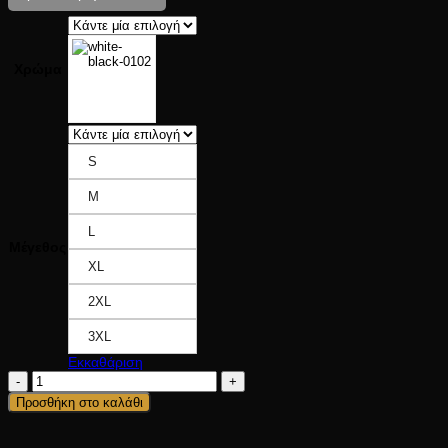
Χρώμα
S
M
L
Μέγεθος
XL
2XL
3XL
Εκκαθάριση
D-
TECH
Προσθήκη στο καλάθι
HOODY
ποσότητα