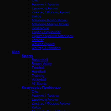
Όλα
Αμάνικα / Τιράντα
Εμφάνιση Αγώνα
Ζακέτες / Φόρμες Αγώνα
Κολάν
Μπλούζα Κοντό Μανίκι
Μπλούζα Μακρύ Μανίκι
Παντελόνια
Σορτς / Βερμούδες
Τζάκετ / Αμάνικα Μπουφαν
Τσάντες
Φανέλα Αγώνα
Φούτερ & Hoodies
Kids
Sports
Basketball
Beach Volley
Football
Handball
Training
Volleyball
All Sports
Κατηγορίες Προϊόντων
Όλα
Αμάνικα / Τιράντα
Εμφάνιση Αγώνα
Ζακέτες / Φόρμες Αγώνα
Κολάν