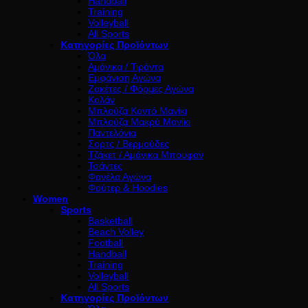
Handball
Training
Volleyball
All Sports
Κατηγορίες Προϊόντων
Όλα
Αμάνικα / Τιράντα
Εμφάνιση Αγώνα
Ζακέτες / Φόρμες Αγώνα
Κολάν
Μπλούζα Κοντό Μανίκι
Μπλούζα Μακρύ Μανίκι
Παντελόνια
Σορτς / Βερμούδες
Τζάκετ / Αμάνικα Μπουφαν
Τσάντες
Φανέλα Αγώνα
Φούτερ & Hoodies
Women
Sports
Basketball
Beach Volley
Football
Handball
Training
Volleyball
All Sports
Κατηγορίες Προϊόντων