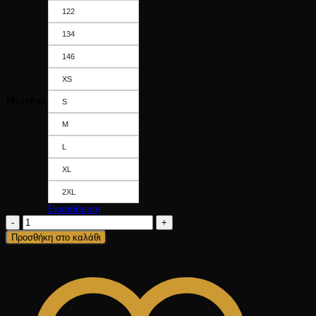
122
134
146
XS
Μέγεθος
S
M
L
XL
2XL
Εκκαθάριση
ALEX
ποσότητα
Προσθήκη στο καλάθι