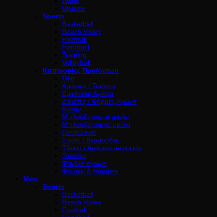
Παιδί
Unisex
Sports
Basketball
Beach Volley
Football
Handball
Training
Volleyball
Κατηγορίες Προϊόντων
Όλα
Αμάνικα / Τιράντα
Εμφάνιση Αγώνα
Ζακέτες / Φόρμες Αγώνα
Κολάν
Μπλούζα κοντό μανίκι
Μπλούζα μακρύ μανίκι
Παντελόνια
Σορτς / Βερμούδες
Τζάκετ / Αμάνικα μπουφάν
Τσάντες
Φανέλα αγώνα
Φούτερ & Hoodies
Men
Sports
Basketball
Beach Volley
Football