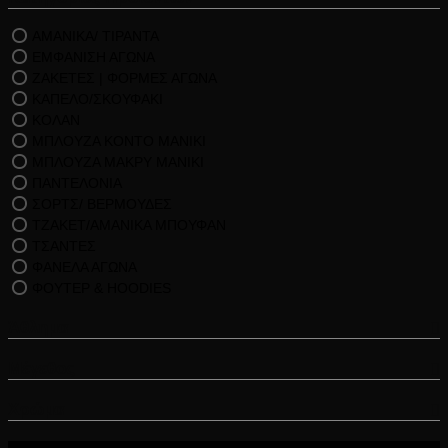
ΑΜΑΝΙΚΑ/ ΤΙΡΑΝΤΑ
ΕΜΦΑΝΙΣΗ ΑΓΩΝΑ
ΖΑΚΕΤΕΣ | ΦΟΡΜΕΣ ΑΓΩΝΑ
ΚΑΠΕΛΟ/ΣΚΟΥΦΑΚΙ
ΚΟΛΑΝ
ΜΠΛΟΥΖΑ ΚΟΝΤΟ ΜΑΝΙΚΙ
ΜΠΛΟΥΖΑ ΜΑΚΡΥ ΜΑΝΙΚΙ
ΠΑΝΤΕΛΟΝΙΑ
ΣΟΡΤΣ/ ΒΕΡΜΟΥΔΕΣ
ΤΖΑΚΕΤ/ΑΜΑΝΙΚΑ ΜΠΟΥΦΑΝ
ΤΣΑΝΤΕΣ
ΦΑΝΕΛΑ ΑΓΩΝΑ
ΦΟΥΤΕΡ & HOODIES
Άθλημα
Μέγεθος
Χρώμα