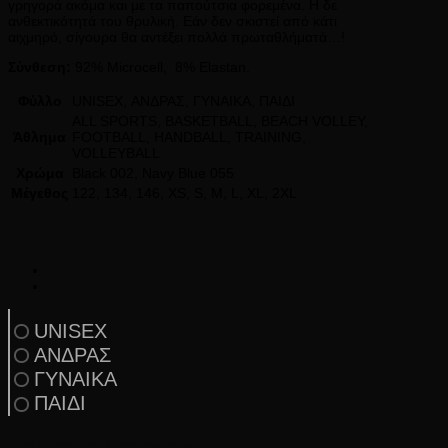
γρηγορά ακόμα και με τα παπούτσια φορεμένα. Η δε
ανθεκτικότητά του θρυλική. Εάν δεν σκιστεί από κάτι
αιχμηρό, σίγουρα θα αντέξει πολλά πρωταθλήματά…!
Σύνθεση:
92% Microcell, 8% Elastan.
Φύλλο
UNISEX, ΑΝΔΡΑΣ, ΓΥΝΑΙΚΑ, ΠΑΙΔΙ
ALL SPORTS, BASKETBALL, BEACH VOLLEY,
Άθλημα
FOOTBALL, HANDBALL, TRAINING,
VOLLEYBALL
Χρώμα
Black 002, Navy Blue 055
Μέγεθος
122, 134, 146, XS, S, M, L, XL, 2XL
UNISEX
ΑΝΔΡΑΣ
ΓΥΝΑΙΚΑ
ΠΑΙΔΙ
Κατηγορίες Προϊόντων