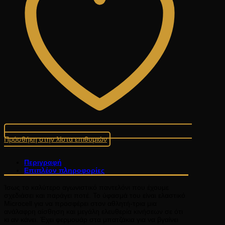
Πρόσθήκη στην λίστα επιθυμιών
Περιγραφή
Επιπλέον πληροφορίες
Ίσως το καλύτερο αγωνιστικό παντελόνι που έχουμε
σχεδιάσει και παράγει ποτέ. Το ύφασμά του είναι ελαστικό
Microcell για να προσφέρει στον αθλητή-τρια μια
ανάλαφρη αίσθηση και μεγάλη ελευθερία κινήσεων σε ότι
κι αν κάνει. Έχει φερμουάρ στα μπατζάκια για να βγαίνει