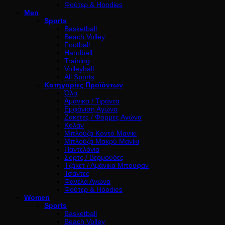
Φούτερ & Hoodies
Men
Sports
Basketball
Beach Volley
Football
Handball
Training
Volleyball
All Sports
Κατηγορίες Προϊόντων
Όλα
Αμάνικα / Τιράντα
Εμφάνιση Αγώνα
Ζακέτες / Φόρμες Αγώνα
Κολάν
Μπλούζα Κοντό Μανίκι
Μπλούζα Μακρύ Μανίκι
Παντελόνια
Σορτς / Βερμούδες
Τζάκετ / Αμάνικα Μπουφαν
Τσάντες
Φανέλα Αγώνα
Φούτερ & Hoodies
Women
Sports
Basketball
Beach Volley