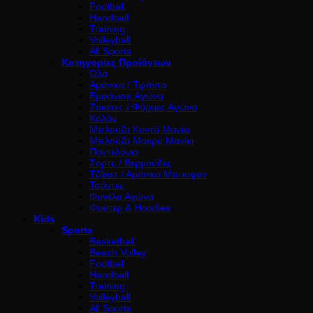
Football
Handball
Training
Volleyball
All Sports
Κατηγορίες Προϊόντων
Όλα
Αμάνικα / Τιράντα
Εμφάνιση Αγώνα
Ζακέτες / Φόρμες Αγώνα
Κολάν
Μπλούζα Κοντό Μανίκι
Μπλούζα Μακρύ Μανίκι
Παντελόνια
Σορτς / Βερμούδες
Τζάκετ / Αμάνικα Μπουφαν
Τσάντες
Φανέλα Αγώνα
Φούτερ & Hoodies
Kids
Sports
Basketball
Beach Volley
Football
Handball
Training
Volleyball
All Sports