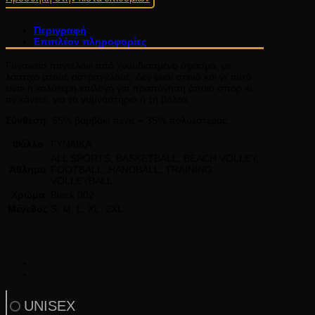
Περιγραφή
Επιπλέον πληροφορίες
Γυναικείο παντελόνι από χνουδιασμένο ύφασμα, με
λάστιχο στους αστραγάλους. Δεν είναι στενό και γι’ αυτό
είναι η καλύτερη επιλογή για προπόνηση όποιο σπορ κι
αν κάνετε, για το γυμναστήριο ή τη βόλτα.
Σύνθεση
: 65% βαμβάκι πενιέ – 35% πολυεστέρας.
Φύλλο
ΓΥΝΑΙΚΑ
ALL SPORTS, BASKETBALL, BEACH VOLLEY,
Άθλημα
FOOTBALL, HANDBALL, TRAINING,
VOLLEYBALL
Χρώμα
Black 002
Μέγεθος
S, M, L, XL, 2XL
UNISEX