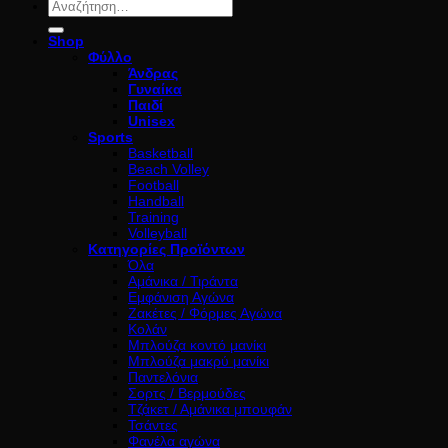
Αναζήτηση
για:
Shop
Φύλλο
Άνδρας
Γυναίκα
Παιδί
Unisex
Sports
Basketball
Beach Volley
Football
Handball
Training
Volleyball
Κατηγορίες Προϊόντων
Όλα
Αμάνικα / Τιράντα
Εμφάνιση Αγώνα
Ζακέτες / Φόρμες Αγώνα
Κολάν
Μπλούζα κοντό μανίκι
Μπλούζα μακρύ μανίκι
Παντελόνια
Σορτς / Βερμούδες
Τζάκετ / Αμάνικα μπουφάν
Τσάντες
Φανέλα αγώνα