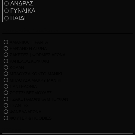
ΑΝΔΡΑΣ
ΓΥΝΑΙΚΑ
ΠΑΙΔΙ
Κατηγορίες Προϊόντων
ΑΜΑΝΙΚΑ/ ΤΙΡΑΝΤΑ
ΕΜΦΑΝΙΣΗ ΑΓΩΝΑ
ΖΑΚΕΤΕΣ | ΦΟΡΜΕΣ ΑΓΩΝΑ
ΚΑΠΕΛΟ/ΣΚΟΥΦΑΚΙ
ΚΟΛΑΝ
ΜΠΛΟΥΖΑ ΚΟΝΤΟ ΜΑΝΙΚΙ
ΜΠΛΟΥΖΑ ΜΑΚΡΥ ΜΑΝΙΚΙ
ΠΑΝΤΕΛΟΝΙΑ
ΣΟΡΤΣ/ ΒΕΡΜΟΥΔΕΣ
ΤΖΑΚΕΤ/ΑΜΑΝΙΚΑ ΜΠΟΥΦΑΝ
ΤΣΑΝΤΕΣ
ΦΑΝΕΛΑ ΑΓΩΝΑ
ΦΟΥΤΕΡ & HOODIES
Άθλημα