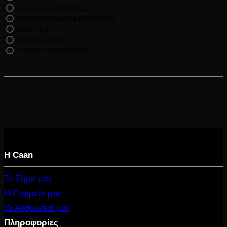
ΣΟΡΤΣ/ ΒΕΡΜΟΥΔΕΣ
ΤΖΑΚΕΤ/ΑΜΑΝΙΚΑ ΜΠΟΥΦΑΝ
ΤΣΑΝΤΕΣ
ΦΑΝΕΛΑ ΑΓΩΝΑ
ΦΟΥΤΕΡ & HOODIES
Άθλημα
Μέγεθος
Χρώμα
Η Caan
Το Σήμα μας
Η Εταιρεία μας
Οι Άνθρωποί μας
Πληροφορίες