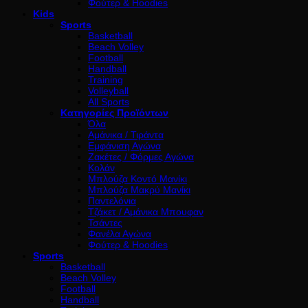
Φούτερ & Hoodies
Kids
Sports
Basketball
Beach Volley
Football
Handball
Training
Volleyball
All Sports
Κατηγορίες Προϊόντων
Όλα
Αμάνικα / Τιράντα
Εμφάνιση Αγώνα
Ζακέτες / Φόρμες Αγώνα
Κολάν
Μπλούζα Κοντό Μανίκι
Μπλούζα Μακρύ Μανίκι
Παντελόνια
Τζάκετ / Αμάνικα Μπουφαν
Τσάντες
Φανέλα Αγώνα
Φούτερ & Hoodies
Sports
Basketball
Beach Volley
Football
Handball