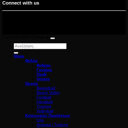
Connect with us
Copyright 2026 ©
Caan.gr
Αναζήτηση
για:
Shop
Φύλλο
Άνδρας
Γυναίκα
Παιδί
Unisex
Sports
Basketball
Beach Volley
Football
Handball
Training
Volleyball
Κατηγορίες Προϊόντων
Όλα
Αμάνικα / Τιράντα