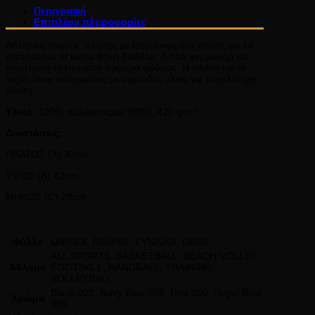
Περιγραφή
Επιπλέον πληροφορίες
Αθλητική τσάντα πλάτης με απομονωμένη τσέπη για τα
παπούτσια. Η κύρια θήκη διαθέτει διπλό φερμουάρ και
εσωτερική τσέπη από ύφασμα φόδρας. Η πλάτη και οι
λαβές είναι καλυμμένες με αφρώδες υλικό για μεγαλύτερη
άνεση.
Υλικό
: 100% πολυεστέρας 900D, 420 g/m² .
Διαστάσεις:
ΠΛΑΤΟΣ (A) 32cm
ΥΨΟΣ (B) 42cm
ΜΗΚΟΣ (C) 28cm
Φύλλο
UNISEX, ΑΝΔΡΑΣ, ΓΥΝΑΙΚΑ, ΠΑΙΔΙ
ALL SPORTS, BASKETBALL, BEACH VOLLEY,
Άθλημα
FOOTBALL, HANDBALL, TRAINING,
VOLLEYBALL
Black 002, Navy Blue 055, Red 060, Royal Blue
Χρώμα
005