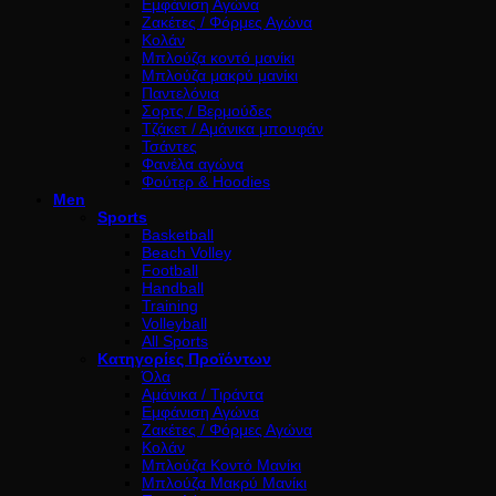
Εμφάνιση Αγώνα
Ζακέτες / Φόρμες Αγώνα
Κολάν
Μπλούζα κοντό μανίκι
Μπλούζα μακρύ μανίκι
Παντελόνια
Σορτς / Βερμούδες
Τζάκετ / Αμάνικα μπουφάν
Τσάντες
Φανέλα αγώνα
Φούτερ & Hoodies
Men
Sports
Basketball
Beach Volley
Football
Handball
Training
Volleyball
All Sports
Κατηγορίες Προϊόντων
Όλα
Αμάνικα / Τιράντα
Εμφάνιση Αγώνα
Ζακέτες / Φόρμες Αγώνα
Κολάν
Μπλούζα Κοντό Μανίκι
Μπλούζα Μακρύ Μανίκι