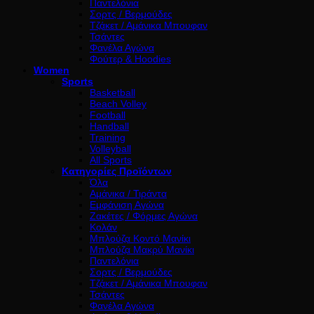
Παντελόνια
Σορτς / Βερμούδες
Τζάκετ / Αμάνικα Μπουφαν
Τσάντες
Φανέλα Αγώνα
Φούτερ & Hoodies
Women
Sports
Basketball
Beach Volley
Football
Handball
Training
Volleyball
All Sports
Κατηγορίες Προϊόντων
Όλα
Αμάνικα / Τιράντα
Εμφάνιση Αγώνα
Ζακέτες / Φόρμες Αγώνα
Κολάν
Μπλούζα Κοντό Μανίκι
Μπλούζα Μακρύ Μανίκι
Παντελόνια
Σορτς / Βερμούδες
Τζάκετ / Αμάνικα Μπουφαν
Τσάντες
Φανέλα Αγώνα