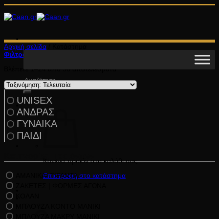
Μετάβαση
στο
περιεχόμενο
Αρχική σελίδα
/
Κατάστημα
Φιλτράρισμα
Sorted
Βλέπετε 1–24 από 96 αποτελέσματα
by
Αναζήτηση
latest
για:
UNISEX
ΑΝΔΡΑΣ
ΓΥΝΑΙΚΑ
ΠΑΙΔΙ
Κατηγορίες Προϊόντων
Κανένα προϊόν στο καλάθι σας.
ΑΜΑΝΙΚΑ/ ΤΙΡΑΝΤΑ
Επιστροφή στο κατάστημα
ΖΑΚΕΤΕΣ | ΦΟΡΜΕΣ ΑΓΩΝΑ
ΚΟΛΑΝ
ΜΠΛΟΥΖΑ ΚΟΝΤΟ ΜΑΝΙΚΙ
Καλάθι
ΜΠΛΟΥΖΑ ΜΑΚΡΥ ΜΑΝΙΚΙ