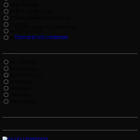
ΠΑΝΤΕΛΟΝΙΑ
ΣΟΡΤΣ/ ΒΕΡΜΟΥΔΕΣ
ΤΖΑΚΕΤ/ΑΜΑΝΙΚΑ ΜΠΟΥΦΑΝ
ΤΣΑΝΤΕΣ
Κανένα προϊόν στο καλάθι σας.
ΦΑΝΕΛΑ ΑΓΩΝΑ
Επιστροφή στο κατάστημα
ΦΟΥΤΕΡ & HOODIES
Άθλημα
ALL SPORTS
BASKETBALL
BEACH VOLLEY
FOOTBALL
HANDBALL
TRAINING
VOLLEYBALL
Μέγεθος
Χρώμα