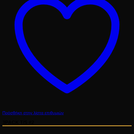
Πρόσθήκη στην λίστα επιθυμιών
3PACK T/S #2