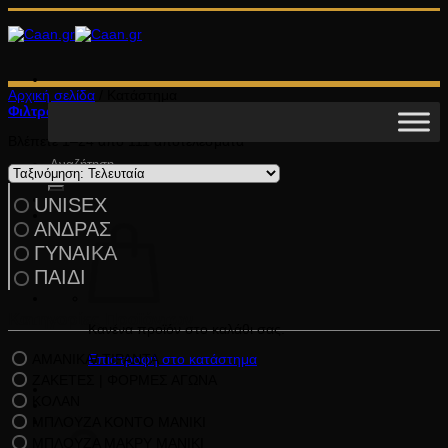
Μετάβαση
στο
περιεχόμενο
Αρχική σελίδα
/
Κατάστημα
Φιλτράρισμα
Sorted
Βλέπετε 1–24 από 111 αποτελέσματα
by
Αναζήτηση
latest
για:
UNISEX
ΑΝΔΡΑΣ
ΓΥΝΑΙΚΑ
ΠΑΙΔΙ
Κατηγορίες Προϊόντων
Κανένα προϊόν στο καλάθι σας.
ΑΜΑΝΙΚΑ/ ΤΙΡΑΝΤΑ
Επιστροφή στο κατάστημα
ΖΑΚΕΤΕΣ | ΦΟΡΜΕΣ ΑΓΩΝΑ
ΚΟΛΑΝ
ΜΠΛΟΥΖΑ ΚΟΝΤΟ ΜΑΝΙΚΙ
Καλάθι
ΜΠΛΟΥΖΑ ΜΑΚΡΥ ΜΑΝΙΚΙ