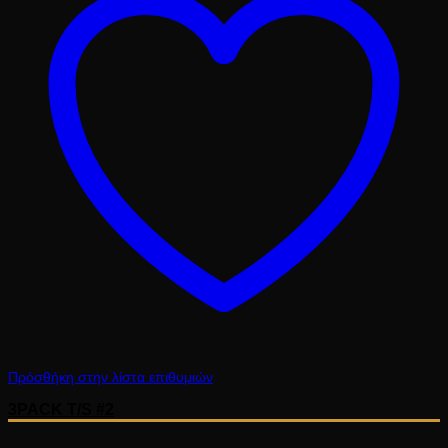
Πρόσθήκη στην λίστα επιθυμιών
3PACK T/S #2