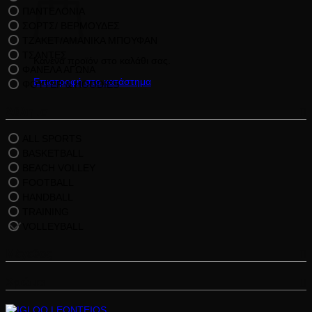
ΠΑΝΤΕΛΟΝΙΑ
ΣΟΡΤΣ/ ΒΕΡΜΟΥΔΕΣ
ΤΖΑΚΕΤ/ΑΜΑΝΙΚΑ ΜΠΟΥΦΑΝ
ΤΣΑΝΤΕΣ
Κανένα προϊόν στο καλάθι σας.
ΦΑΝΕΛΑ ΑΓΩΝΑ
Επιστροφή στο κατάστημα
ΦΟΥΤΕΡ & HOODIES
Άθλημα
ALL SPORTS
BASKETBALL
BEACH VOLLEY
FOOTBALL
HANDBALL
TRAINING
VOLLEYBALL
Μέγεθος
Χρώμα