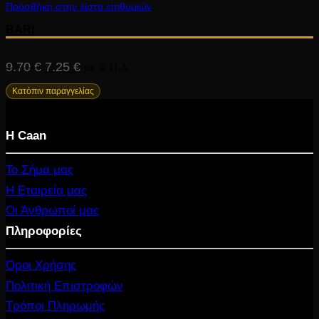
Πρόσθήκη στην λίστα επιθυμιών
BARI
Original
Η
9.70
€
7.25
€
με Φ.Π.Α.
price
τρέχουσα
Κατόπιν παραγγελίας
was:
τιμή
Η Caan
9.70 €.
είναι:
7.25 €.
Το Σήμα μας
Η Εταιρεία μας
Οι Άνθρωποί μας
Πληροφορίες
Όροι Χρήσης
Πολιτική Επιστροφών
Τρόποι Πληρωμής