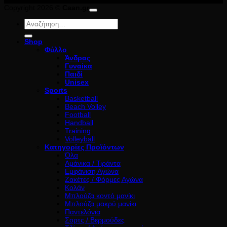
Copyright 2026 ©
Caan.gr
Αναζήτηση
για:
Shop
Φύλλο
Άνδρας
Γυναίκα
Παιδί
Unisex
Sports
Basketball
Beach Volley
Football
Handball
Training
Volleyball
Κατηγορίες Προϊόντων
Όλα
Αμάνικα / Τιράντα
Εμφάνιση Αγώνα
Ζακέτες / Φόρμες Αγώνα
Κολάν
Μπλούζα κοντό μανίκι
Μπλούζα μακρύ μανίκι
Παντελόνια
Σορτς / Βερμούδες