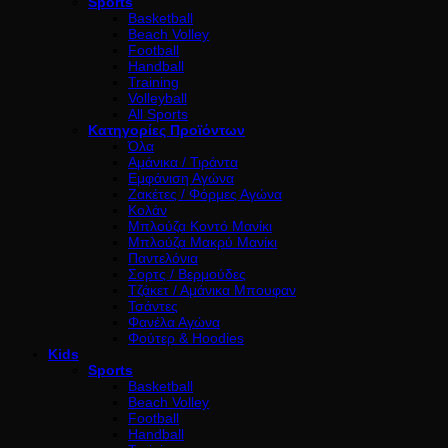
Sports
Basketball
Beach Volley
Football
Handball
Training
Volleyball
All Sports
Κατηγορίες Προϊόντων
Όλα
Αμάνικα / Τιράντα
Εμφάνιση Αγώνα
Ζακέτες / Φόρμες Αγώνα
Κολάν
Μπλούζα Κοντό Μανίκι
Μπλούζα Μακρύ Μανίκι
Παντελόνια
Σορτς / Βερμούδες
Τζάκετ / Αμάνικα Μπουφαν
Τσάντες
Φανέλα Αγώνα
Φούτερ & Hoodies
Kids
Sports
Basketball
Beach Volley
Football
Handball