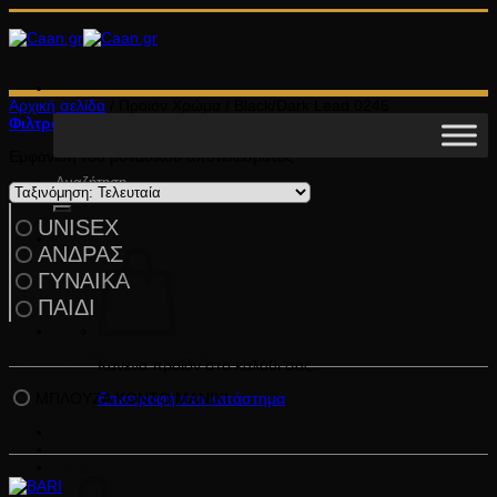
Μετάβαση
στο
περιεχόμενο
Αρχική σελίδα
/
Προϊόν Χρώμα
/
Black/Dark Lead 0246
Φιλτράρισμα
Εμφάνιση του μοναδικού αποτελέσματος
Αναζήτηση
για:
UNISEX
ΑΝΔΡΑΣ
ΓΥΝΑΙΚΑ
ΠΑΙΔΙ
Κατηγορίες Προϊόντων
Κανένα προϊόν στο καλάθι σας.
ΜΠΛΟΥΖΑ ΚΟΝΤΟ ΜΑΝΙΚΙ
Επιστροφή στο κατάστημα
Άθλημα
Καλάθι