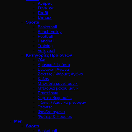
Άνδρας
Γυναίκα
Παιδί
Unisex
Sports
Basketball
Beach Volley
Football
Handball
Training
Volleyball
Κατηγορίες Προϊόντων
Όλα
Αμάνικα / Τιράντα
Εμφάνιση Αγώνα
Ζακέτες / Φόρμες Αγώνα
Κολάν
Μπλούζα κοντό μανίκι
Μπλούζα μακρύ μανίκι
Παντελόνια
Σορτς / Βερμούδες
Τζάκετ / Αμάνικα μπουφάν
Τσάντες
Φανέλα αγώνα
Φούτερ & Hoodies
Men
Sports
Basketball