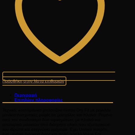
Πρόσθήκη στην λίστα επιθυμιών
Περιγραφή
Επιπλέον πληροφορίες
Τεχνικό, κοντομάνικο μπλουζάκι τύπου Dry Fit με ρεγκλάν
μανίκια ενισχυτικές ραφές σε μασχάλες και πλαϊνά. Ραμενο
από τον συνδυασμό δύο υφασμάτων, με πλαϊνά και
εσωτερικά μανικιών από διάτρητο υλικό,που εξωτερικεύει
τον ιδρώτα και στεγνώνει γρήγορα. Έχει Unisex πατρόν,
έχει μεγάλη διάρκεια ζωής και πολύ υψηλό Value For