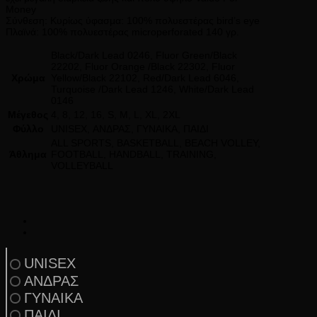
Money
Σύνθεση: Κυρίως ύφασμα: 100% πολυεστέρας bird’s eye
Πλαϊνά: 100% πολυεστέρας microperforated 140 γρ.
Black/Dark Lead 0246, Fluor Green/Black
22202, Fluor Orange /Black 22302, Fluor
Χρώμα
Yellow/Black 22102, Red/Dark Lead 6046,
Turquoise /Dark Lead 1246, White/Dark Lead
0146
Μέγεθος
4, 8, 12, 16, S, M, L, XL, 2XL
Φύλλο
UNISEX, ΑΝΔΡΑΣ, ΓΥΝΑΙΚΑ, ΠΑΙΔΙ
ALL SPORTS, BASKETBALL, BEACH VOLLEY,
Άθλημα
FOOTBALL, HANDBALL, TRAINING,
VOLLEYBALL
UNISEX
ΑΝΔΡΑΣ
ΓΥΝΑΙΚΑ
ΠΑΙΔΙ