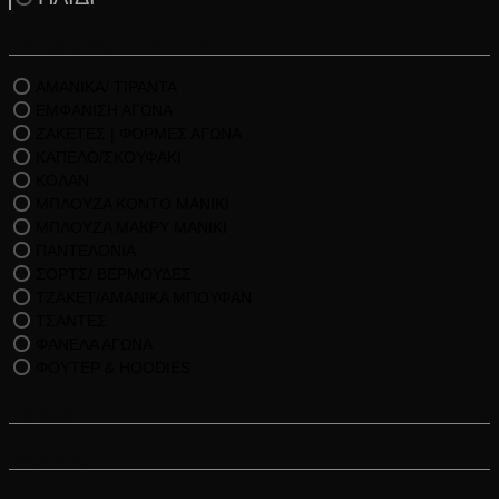
Κατηγορίες Προϊόντων
ΑΜΑΝΙΚΑ/ ΤΙΡΑΝΤΑ
ΕΜΦΑΝΙΣΗ ΑΓΩΝΑ
ΖΑΚΕΤΕΣ | ΦΟΡΜΕΣ ΑΓΩΝΑ
ΚΑΠΕΛΟ/ΣΚΟΥΦΑΚΙ
ΚΟΛΑΝ
ΜΠΛΟΥΖΑ ΚΟΝΤΟ ΜΑΝΙΚΙ
ΜΠΛΟΥΖΑ ΜΑΚΡΥ ΜΑΝΙΚΙ
ΠΑΝΤΕΛΟΝΙΑ
ΣΟΡΤΣ/ ΒΕΡΜΟΥΔΕΣ
ΤΖΑΚΕΤ/ΑΜΑΝΙΚΑ ΜΠΟΥΦΑΝ
ΤΣΑΝΤΕΣ
ΦΑΝΕΛΑ ΑΓΩΝΑ
ΦΟΥΤΕΡ & HOODIES
Άθλημα
Μέγεθος