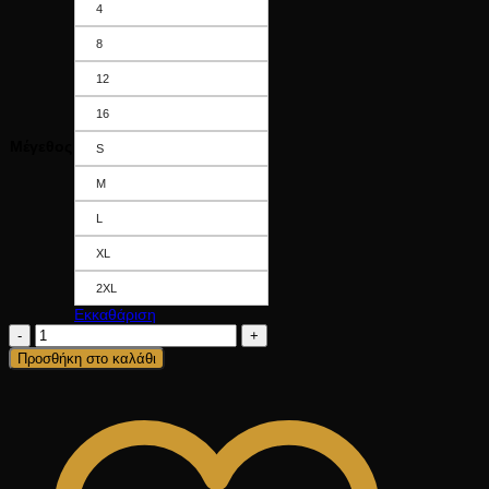
4
8
12
16
Μέγεθος
S
M
L
XL
2XL
Εκκαθάριση
BARI
ποσότητα
Προσθήκη στο καλάθι