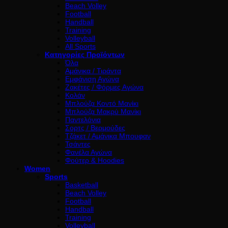
Beach Volley
Football
Handball
Training
Volleyball
All Sports
Κατηγορίες Προϊόντων
Όλα
Αμάνικα / Τιράντα
Εμφάνιση Αγώνα
Ζακέτες / Φόρμες Αγώνα
Κολάν
Μπλούζα Κοντό Μανίκι
Μπλούζα Μακρύ Μανίκι
Παντελόνια
Σορτς / Βερμούδες
Τζάκετ / Αμάνικα Μπουφαν
Τσάντες
Φανέλα Αγώνα
Φούτερ & Hoodies
Women
Sports
Basketball
Beach Volley
Football
Handball
Training
Volleyball