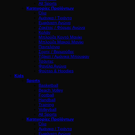
All Sports
Κατηγορίες Προϊόντων
Όλα
Αμάνικα / Τιράντα
Εμφάνιση Αγώνα
Ζακέτες / Φόρμες Αγώνα
Κολάν
Μπλούζα Κοντό Μανίκι
Μπλούζα Μακρύ Μανίκι
Παντελόνια
Σορτς / Βερμούδες
Τζάκετ / Αμάνικα Μπουφαν
Τσάντες
Φανέλα Αγώνα
Φούτερ & Hoodies
Kids
Sports
Basketball
Beach Volley
Football
Handball
Training
Volleyball
All Sports
Κατηγορίες Προϊόντων
Όλα
Αμάνικα / Τιράντα
Εμφάνιση Αγώνα