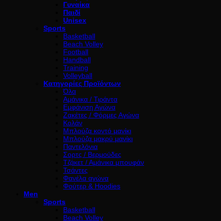
Γυναίκα
Παιδί
Unisex
Sports
Basketball
Beach Volley
Football
Handball
Training
Volleyball
Κατηγορίες Προϊόντων
Όλα
Αμάνικα / Τιράντα
Εμφάνιση Αγώνα
Ζακέτες / Φόρμες Αγώνα
Κολάν
Μπλούζα κοντό μανίκι
Μπλούζα μακρύ μανίκι
Παντελόνια
Σορτς / Βερμούδες
Τζάκετ / Αμάνικα μπουφάν
Τσάντες
Φανέλα αγώνα
Φούτερ & Hoodies
Men
Sports
Basketball
Beach Volley