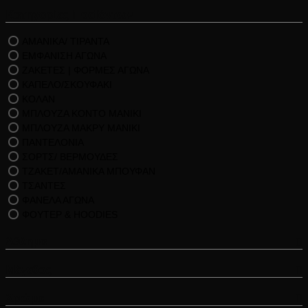
Κατηγορίες Προϊόντων
ΑΜΑΝΙΚΑ/ ΤΙΡΑΝΤΑ
ΕΜΦΑΝΙΣΗ ΑΓΩΝΑ
ΖΑΚΕΤΕΣ | ΦΟΡΜΕΣ ΑΓΩΝΑ
ΚΑΠΕΛΟ/ΣΚΟΥΦΑΚΙ
ΚΟΛΑΝ
ΜΠΛΟΥΖΑ ΚΟΝΤΟ ΜΑΝΙΚΙ
ΜΠΛΟΥΖΑ ΜΑΚΡΥ ΜΑΝΙΚΙ
ΠΑΝΤΕΛΟΝΙΑ
ΣΟΡΤΣ/ ΒΕΡΜΟΥΔΕΣ
ΤΖΑΚΕΤ/ΑΜΑΝΙΚΑ ΜΠΟΥΦΑΝ
ΤΣΑΝΤΕΣ
ΦΑΝΕΛΑ ΑΓΩΝΑ
ΦΟΥΤΕΡ & HOODIES
Άθλημα
Μέγεθος
Χρώμα