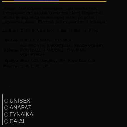
Ελαφρύ, διαπνεόμενο, αντιανεμικό. Εχει ανακλαστικές
λεπτομέρειες στο φερμουάρ και στην πλάτη. Μπροστινές
τσέπες με φερμουάρ και εσωτερική τσέπη για φύλαξη
μικροαντικειμένων · Ελαστικό ρέλι σε μανσέτες & τελείωμα.
Σύνθεση: 100% πολυεστέρας, quadrille ripstop, 70 γρ.
Φύλλο
UNISEX, ΑΝΔΡΑΣ, ΓΥΝΑΙΚΑ
ALL SPORTS, BASKETBALL, BEACH VOLLEY,
Άθλημα
FOOTBALL, HANDBALL, TRAINING,
VOLLEYBALL
Χρώμα
Black 002, Burgundy 064, Royal Blue 005
Μέγεθος
S, M, L, XL, 2XL
UNISEX
ΑΝΔΡΑΣ
ΓΥΝΑΙΚΑ
ΠΑΙΔΙ