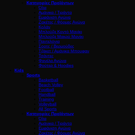
Κατηγορίες Προϊόντων
Όλα
Αμάνικα / Τιράντα
Εμφάνιση Αγώνα
Ζακέτες / Φόρμες Αγώνα
Κολάν
Μπλούζα Κοντό Μανίκι
Μπλούζα Μακρύ Μανίκι
Παντελόνια
Σορτς / Βερμούδες
Τζάκετ / Αμάνικα Μπουφαν
Τσάντες
Φανέλα Αγώνα
Φούτερ & Hoodies
Kids
Sports
Basketball
Beach Volley
Football
Handball
Training
Volleyball
All Sports
Κατηγορίες Προϊόντων
Όλα
Αμάνικα / Τιράντα
Εμφάνιση Αγώνα
Ζακέτες / Φόρμες Αγώνα