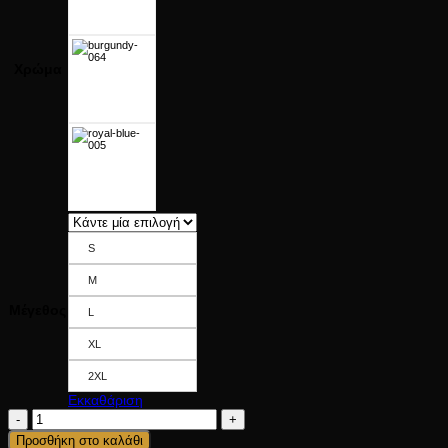
Χρώμα
S
M
Μέγεθος
L
XL
2XL
Εκκαθάριση
NORTH
WIND
Προσθήκη στο καλάθι
ποσότητα