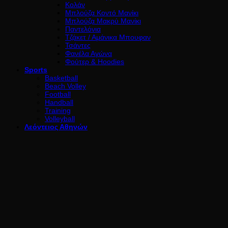
Κολάν
Μπλούζα Κοντό Μανίκι
Μπλούζα Μακρύ Μανίκι
Παντελόνια
Τζάκετ / Αμάνικα Μπουφαν
Τσάντες
Φανέλα Αγώνα
Φούτερ & Hoodies
Sports
Basketball
Beach Volley
Football
Handball
Training
Volleyball
Λεόντειος Αθηνών