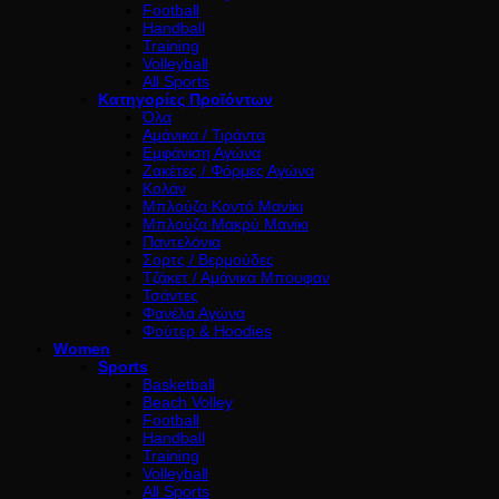
Football
Handball
Training
Volleyball
All Sports
Κατηγορίες Προϊόντων
Όλα
Αμάνικα / Τιράντα
Εμφάνιση Αγώνα
Ζακέτες / Φόρμες Αγώνα
Κολάν
Μπλούζα Κοντό Μανίκι
Μπλούζα Μακρύ Μανίκι
Παντελόνια
Σορτς / Βερμούδες
Τζάκετ / Αμάνικα Μπουφαν
Τσάντες
Φανέλα Αγώνα
Φούτερ & Hoodies
Women
Sports
Basketball
Beach Volley
Football
Handball
Training
Volleyball
All Sports