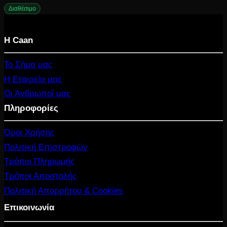
price
τρέχουσα
Διαθέσιμο
was:
τιμή
Η Caan
60.00 €.
είναι:
45.00 €.
Το Σήμα μας
Η Εταιρεία μας
Οι Άνθρωποί μας
Πληροφορίες
Όροι Χρήσης
Πολιτική Επιστροφών
Τρόποι Πληρωμής
Τρόποι Αποστολής
Πολιτική Απορρήτου & Cookies
Επικοινωνία