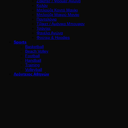
Ζακέτες / Φόρμες Αγώνα
Κολάν
Μπλούζα Κοντό Μανίκι
Μπλούζα Μακρύ Μανίκι
Παντελόνια
Τζάκετ / Αμάνικα Μπουφαν
Τσάντες
Φανέλα Αγώνα
Φούτερ & Hoodies
Sports
Basketball
Beach Volley
Football
Handball
Training
Volleyball
Λεόντειος Αθηνών