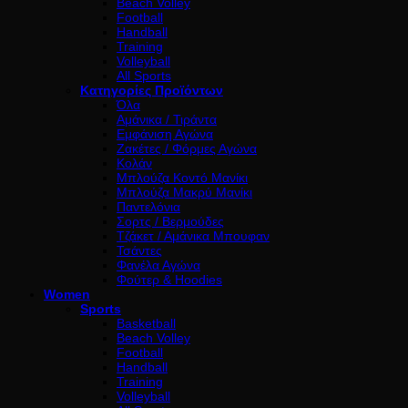
Beach Volley
Football
Handball
Training
Volleyball
All Sports
Κατηγορίες Προϊόντων
Όλα
Αμάνικα / Τιράντα
Εμφάνιση Αγώνα
Ζακέτες / Φόρμες Αγώνα
Κολάν
Μπλούζα Κοντό Μανίκι
Μπλούζα Μακρύ Μανίκι
Παντελόνια
Σορτς / Βερμούδες
Τζάκετ / Αμάνικα Μπουφαν
Τσάντες
Φανέλα Αγώνα
Φούτερ & Hoodies
Women
Sports
Basketball
Beach Volley
Football
Handball
Training
Volleyball