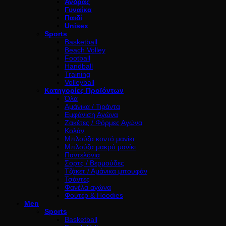
Άνδρας
Γυναίκα
Παιδί
Unisex
Sports
Basketball
Beach Volley
Football
Handball
Training
Volleyball
Κατηγορίες Προϊόντων
Όλα
Αμάνικα / Τιράντα
Εμφάνιση Αγώνα
Ζακέτες / Φόρμες Αγώνα
Κολάν
Μπλούζα κοντό μανίκι
Μπλούζα μακρύ μανίκι
Παντελόνια
Σορτς / Βερμούδες
Τζάκετ / Αμάνικα μπουφάν
Τσάντες
Φανέλα αγώνα
Φούτερ & Hoodies
Men
Sports
Basketball