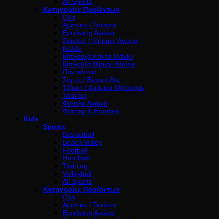
All Sports
Κατηγορίες Προϊόντων
Όλα
Αμάνικα / Τιράντα
Εμφάνιση Αγώνα
Ζακέτες / Φόρμες Αγώνα
Κολάν
Μπλούζα Κοντό Μανίκι
Μπλούζα Μακρύ Μανίκι
Παντελόνια
Σορτς / Βερμούδες
Τζάκετ / Αμάνικα Μπουφαν
Τσάντες
Φανέλα Αγώνα
Φούτερ & Hoodies
Kids
Sports
Basketball
Beach Volley
Football
Handball
Training
Volleyball
All Sports
Κατηγορίες Προϊόντων
Όλα
Αμάνικα / Τιράντα
Εμφάνιση Αγώνα