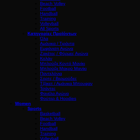
Beach Volley
Football
Handball
Training
Volleyball
All Sports
Κατηγορίες Προϊόντων
Όλα
Αμάνικα / Τιράντα
Εμφάνιση Αγώνα
Ζακέτες / Φόρμες Αγώνα
Κολάν
Μπλούζα Κοντό Μανίκι
Μπλούζα Μακρύ Μανίκι
Παντελόνια
Σορτς / Βερμούδες
Τζάκετ / Αμάνικα Μπουφαν
Τσάντες
Φανέλα Αγώνα
Φούτερ & Hoodies
Women
Sports
Basketball
Beach Volley
Football
Handball
Training
Volleyball