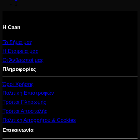
28.80 €.
είναι:
2
19.00 €.
Η Caan
Το Σήμα μας
Η Εταιρεία μας
Οι Άνθρωποί μας
Πληροφορίες
Όροι Χρήσης
Πολιτική Επιστροφών
Τρόποι Πληρωμής
Τρόποι Αποστολής
Πολιτική Απορρήτου & Cookies
Επικοινωνία