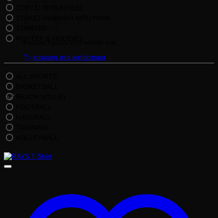
ΣΟΡΤΣ/ ΒΕΡΜΟΥΔΕΣ
ΤΖΑΚΕΤ/ΑΜΑΝΙΚΑ ΜΠΟΥΦΑΝ
ΤΣΑΝΤΕΣ
ΦΟΥΤΕΡ & HOODIES
Κανένα προϊόν στο καλάθι σας.
Άθλημα
Επιστροφή στο κατάστημα
ALL SPORTS
BASKETBALL
BEACH VOLLEY
FOOTBALL
HANDBALL
TRAINING
VOLLEYBALL