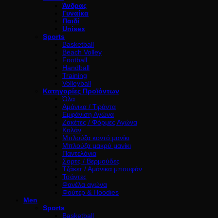
Άνδρας
Γυναίκα
Παιδί
Unisex
Sports
Basketball
Beach Volley
Football
Handball
Training
Volleyball
Κατηγορίες Προϊόντων
Όλα
Αμάνικα / Τιράντα
Εμφάνιση Αγώνα
Ζακέτες / Φόρμες Αγώνα
Κολάν
Μπλούζα κοντό μανίκι
Μπλούζα μακρύ μανίκι
Παντελόνια
Σορτς / Βερμούδες
Τζάκετ / Αμάνικα μπουφάν
Τσάντες
Φανέλα αγώνα
Φούτερ & Hoodies
Men
Sports
Basketball