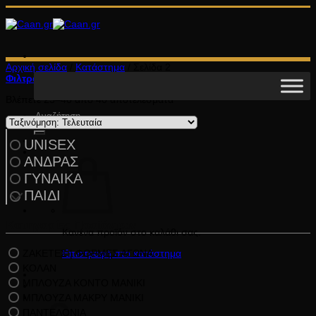
Μετάβαση
στο
περιεχόμενο
Αρχική σελίδα
/
Κατάστημα
/
Σελίδα 2
Φιλτράρισμα
Sorted
Βλέπετε 25–40 από 40 αποτελέσματα
by
Αναζήτηση
latest
για:
UNISEX
ΑΝΔΡΑΣ
ΓΥΝΑΙΚΑ
ΠΑΙΔΙ
Κατηγορίες Προϊόντων
Κανένα προϊόν στο καλάθι σας.
ΖΑΚΕΤΕΣ | ΦΟΡΜΕΣ ΑΓΩΝΑ
Επιστροφή στο κατάστημα
ΚΟΛΑΝ
ΜΠΛΟΥΖΑ ΚΟΝΤΟ ΜΑΝΙΚΙ
ΜΠΛΟΥΖΑ ΜΑΚΡΥ ΜΑΝΙΚΙ
Καλάθι
ΠΑΝΤΕΛΟΝΙΑ