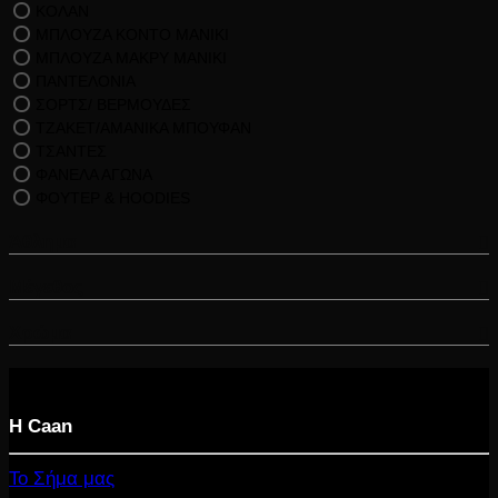
ΚΟΛΑΝ
ΜΠΛΟΥΖΑ ΚΟΝΤΟ ΜΑΝΙΚΙ
ΜΠΛΟΥΖΑ ΜΑΚΡΥ ΜΑΝΙΚΙ
ΠΑΝΤΕΛΟΝΙΑ
ΣΟΡΤΣ/ ΒΕΡΜΟΥΔΕΣ
ΤΖΑΚΕΤ/ΑΜΑΝΙΚΑ ΜΠΟΥΦΑΝ
ΤΣΑΝΤΕΣ
ΦΑΝΕΛΑ ΑΓΩΝΑ
ΦΟΥΤΕΡ & HOODIES
Άθλημα
Μέγεθος
Χρώμα
Η Caan
Το Σήμα μας