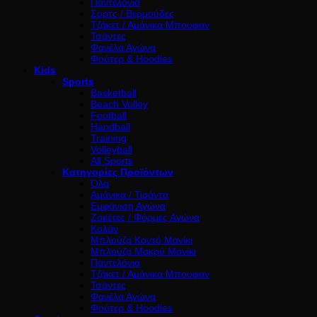
Παντελόνια
Σορτς / Βερμούδες
Τζάκετ / Αμάνικα Μπουφαν
Τσάντες
Φανέλα Αγώνα
Φούτερ & Hoodies
Kids
Sports
Basketball
Beach Volley
Football
Handball
Training
Volleyball
All Sports
Κατηγορίες Προϊόντων
Όλα
Αμάνικα / Τιράντα
Εμφάνιση Αγώνα
Ζακέτες / Φόρμες Αγώνα
Κολάν
Μπλούζα Κοντό Μανίκι
Μπλούζα Μακρύ Μανίκι
Παντελόνια
Τζάκετ / Αμάνικα Μπουφαν
Τσάντες
Φανέλα Αγώνα
Φούτερ & Hoodies