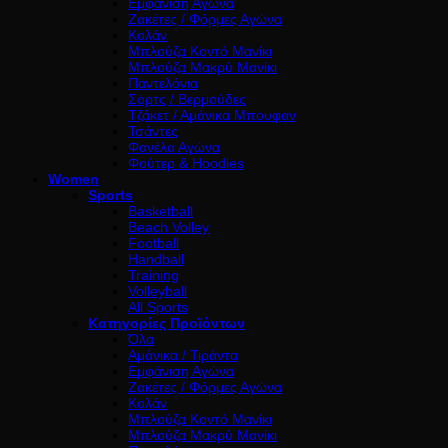
Εμφάνιση Αγώνα
Ζακέτες / Φόρμες Αγώνα
Κολάν
Μπλούζα Κοντό Μανίκι
Μπλούζα Μακρύ Μανίκι
Παντελόνια
Σορτς / Βερμούδες
Τζάκετ / Αμάνικα Μπουφαν
Τσάντες
Φανέλα Αγώνα
Φούτερ & Hoodies
Women
Sports
Basketball
Beach Volley
Football
Handball
Training
Volleyball
All Sports
Κατηγορίες Προϊόντων
Όλα
Αμάνικα / Τιράντα
Εμφάνιση Αγώνα
Ζακέτες / Φόρμες Αγώνα
Κολάν
Μπλούζα Κοντό Μανίκι
Μπλούζα Μακρύ Μανίκι