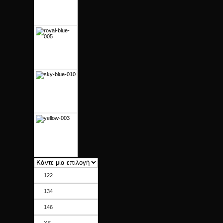
122
134
146
XS