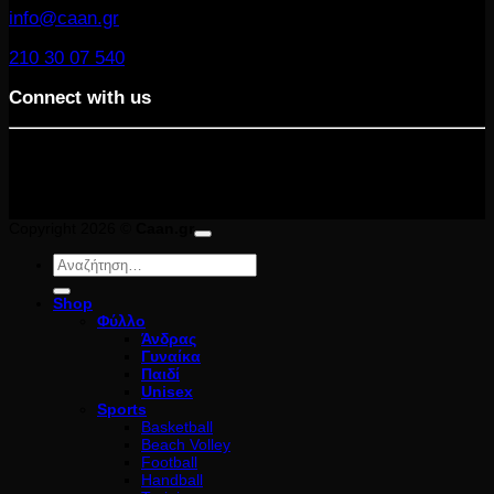
info@caan.gr
210 30 07 540
Connect with us
Copyright 2026 ©
Caan.gr
Αναζήτηση
για:
Shop
Φύλλο
Άνδρας
Γυναίκα
Παιδί
Unisex
Sports
Basketball
Beach Volley
Football
Handball