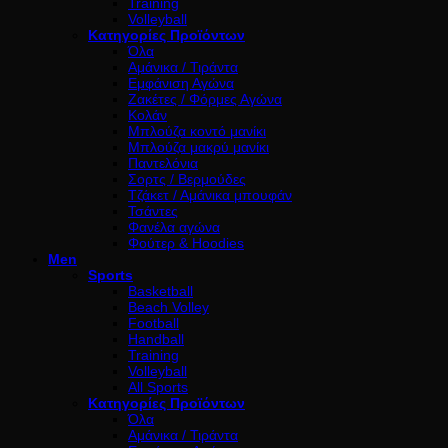
Training
Volleyball
Κατηγορίες Προϊόντων
Όλα
Αμάνικα / Τιράντα
Εμφάνιση Αγώνα
Ζακέτες / Φόρμες Αγώνα
Κολάν
Μπλούζα κοντό μανίκι
Μπλούζα μακρύ μανίκι
Παντελόνια
Σορτς / Βερμούδες
Τζάκετ / Αμάνικα μπουφάν
Τσάντες
Φανέλα αγώνα
Φούτερ & Hoodies
Men
Sports
Basketball
Beach Volley
Football
Handball
Training
Volleyball
All Sports
Κατηγορίες Προϊόντων
Όλα
Αμάνικα / Τιράντα