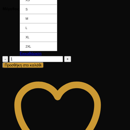
Μέγεθος
S
M
L
XL
2XL
Εκκαθάριση
COBE
ποσότητα
Προσθήκη στο καλάθι