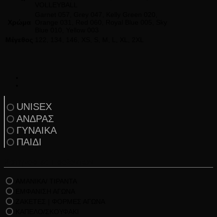
VOLLEYBALL
Garnet 057, Grey 047, Kelly Green 020,
Χρώμα
Orange 031, Red 060, Royal Blue 005, Sky
Blue 010, Yellow 003
Μέγεθος
122, 134, 146, XS, S, M, L, XL, 2XL
UNISEX
ΑΝΔΡΑΣ
ΓΥΝΑΙΚΑ
ΠΑΙΔΙ
Κατηγορίες Προϊόντων
ΑΜΑΝΙΚΑ/ ΤΙΡΑΝΤΑ
ΕΜΦΑΝΙΣΗ ΑΓΩΝΑ
ΖΑΚΕΤΕΣ | ΦΟΡΜΕΣ ΑΓΩΝΑ
ΚΑΠΕΛΟ/ΣΚΟΥΦΑΚΙ