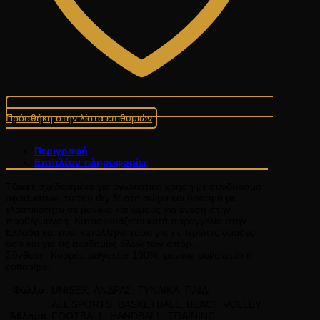
Πρόσθήκη στην λίστα επιθυμιών
Περιγραφή
Επιπλέον πληροφορίες
Τζάκετ σχεδιασμένο για αγωνιστική χρήση με συνδυασμό
υφασμάτων, τύπου dry fit στο σώμα και ύφασμα με
ελαστικότητα σε μανίκια και ώμους για άνεση στην
προθέρμανση. Κατασκευάζεται κατά παραγγελία στην
Ελλάδα και ειναι κατάλληλο τόσο για τις πρώτες ομάδες
όσο και για τις ακαδημίες όλων των σπορ…
Σύνθεση: Κορμός polyester 100%, μανίκια pol/elastin ή
cotton/pol.
Φύλλο
UNISEX, ΑΝΔΡΑΣ, ΓΥΝΑΙΚΑ, ΠΑΙΔΙ
ALL SPORTS, BASKETBALL, BEACH VOLLEY,
Άθλημα
FOOTBALL, HANDBALL, TRAINING,