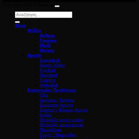
Copyright 2026 ©
Caan.gr
Αναζήτηση
για:
Shop
Φύλλο
Άνδρας
Γυναίκα
Παιδί
Unisex
Sports
Basketball
Beach Volley
Football
Handball
Training
Volleyball
Κατηγορίες Προϊόντων
Όλα
Αμάνικα / Τιράντα
Εμφάνιση Αγώνα
Ζακέτες / Φόρμες Αγώνα
Κολάν
Μπλούζα κοντό μανίκι
Μπλούζα μακρύ μανίκι
Παντελόνια
Σορτς / Βερμούδες