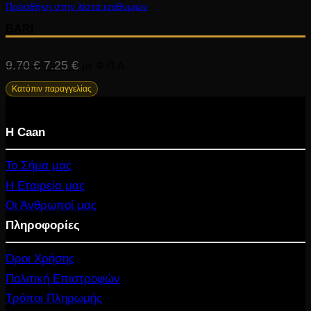
Πρόσθήκη στην λίστα επιθυμιών
BARI
Original
Η
9.70
€
7.25
€
με Φ.Π.Α.
price
τρέχουσα
Κατόπιν παραγγελίας
was:
τιμή
Η Caan
9.70 €.
είναι:
7.25 €.
Το Σήμα μας
Η Εταιρεία μας
Οι Άνθρωποί μας
Πληροφορίες
Όροι Χρήσης
Πολιτική Επιστροφών
Τρόποι Πληρωμής