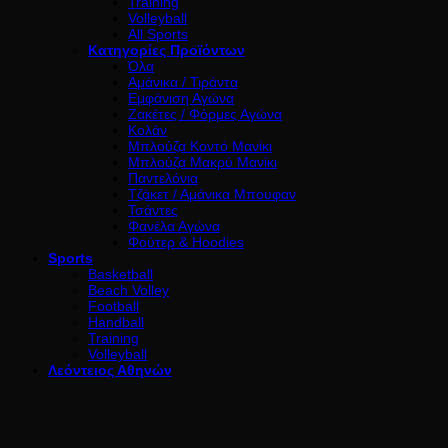
Training
Volleyball
All Sports
Κατηγορίες Προϊόντων
Όλα
Αμάνικα / Τιράντα
Εμφάνιση Αγώνα
Ζακέτες / Φόρμες Αγώνα
Κολάν
Μπλούζα Κοντό Μανίκι
Μπλούζα Μακρύ Μανίκι
Παντελόνια
Τζάκετ / Αμάνικα Μπουφαν
Τσάντες
Φανέλα Αγώνα
Φούτερ & Hoodies
Sports
Basketball
Beach Volley
Football
Handball
Training
Volleyball
Λεόντειος Αθηνών