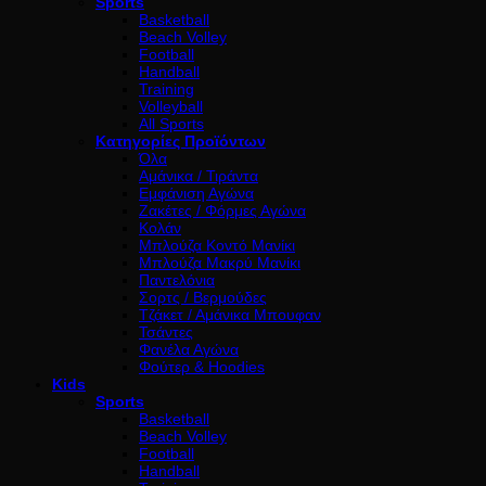
Sports
Basketball
Beach Volley
Football
Handball
Training
Volleyball
All Sports
Κατηγορίες Προϊόντων
Όλα
Αμάνικα / Τιράντα
Εμφάνιση Αγώνα
Ζακέτες / Φόρμες Αγώνα
Κολάν
Μπλούζα Κοντό Μανίκι
Μπλούζα Μακρύ Μανίκι
Παντελόνια
Σορτς / Βερμούδες
Τζάκετ / Αμάνικα Μπουφαν
Τσάντες
Φανέλα Αγώνα
Φούτερ & Hoodies
Kids
Sports
Basketball
Beach Volley
Football
Handball