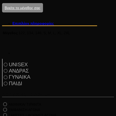
Βρείτε το μέγεθος σας
Επιπλέον πληροφορίες
Μέγεθος
122, 134, 146, S, M, L, XL, 2XL
UNISEX
ΑΝΔΡΑΣ
ΓΥΝΑΙΚΑ
ΠΑΙΔΙ
Κατηγορίες Προϊόντων
ΑΜΑΝΙΚΑ/ ΤΙΡΑΝΤΑ
ΕΜΦΑΝΙΣΗ ΑΓΩΝΑ
ΖΑΚΕΤΕΣ | ΦΟΡΜΕΣ ΑΓΩΝΑ