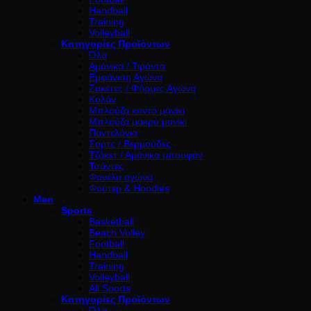
Handball
Training
Volleyball
Κατηγορίες Προϊόντων
Όλα
Αμάνικα / Τιράντα
Εμφάνιση Αγώνα
Ζακέτες / Φόρμες Αγώνα
Κολάν
Μπλούζα κοντό μανίκι
Μπλούζα μακρύ μανίκι
Παντελόνια
Σορτς / Βερμούδες
Τζάκετ / Αμάνικα μπουφάν
Τσάντες
Φανέλα αγώνα
Φούτερ & Hoodies
Men
Sports
Basketball
Beach Volley
Football
Handball
Training
Volleyball
All Sports
Κατηγορίες Προϊόντων
Όλα