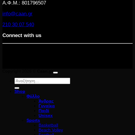
Α.Φ.Μ.: 801796507
info@caan.gr
210 30 07 540
Connect with us
Copyright 2026 ©
Caan.gr
Αναζήτηση
για:
Shop
Φύλλο
Άνδρας
Γυναίκα
Παιδί
Unisex
Sports
Basketball
Beach Volley
Football