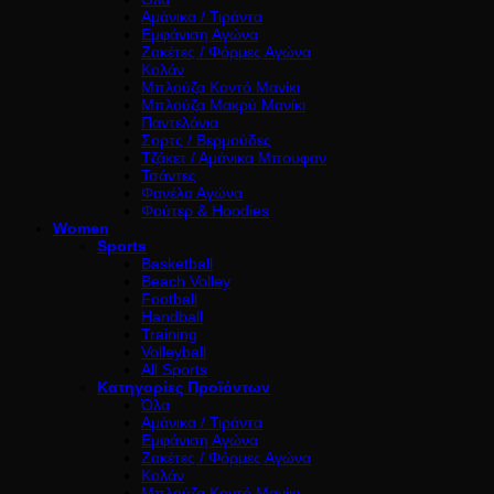
Αμάνικα / Τιράντα
Εμφάνιση Αγώνα
Ζακέτες / Φόρμες Αγώνα
Κολάν
Μπλούζα Κοντό Μανίκι
Μπλούζα Μακρύ Μανίκι
Παντελόνια
Σορτς / Βερμούδες
Τζάκετ / Αμάνικα Μπουφαν
Τσάντες
Φανέλα Αγώνα
Φούτερ & Hoodies
Women
Sports
Basketball
Beach Volley
Football
Handball
Training
Volleyball
All Sports
Κατηγορίες Προϊόντων
Όλα
Αμάνικα / Τιράντα
Εμφάνιση Αγώνα
Ζακέτες / Φόρμες Αγώνα
Κολάν
Μπλούζα Κοντό Μανίκι