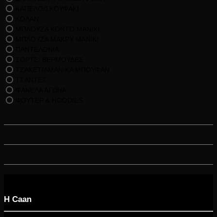
ΚΑΠΕΛΟ/ΣΚΟΥΦΑΚΙ
ΚΟΛΑΝ
ΜΠΛΟΥΖΑ ΚΟΝΤΟ ΜΑΝΙΚΙ
ΜΠΛΟΥΖΑ ΜΑΚΡΥ ΜΑΝΙΚΙ
ΠΑΝΤΕΛΟΝΙΑ
ΣΟΡΤΣ/ ΒΕΡΜΟΥΔΕΣ
ΤΖΑΚΕΤ/ΑΜΑΝΙΚΑ ΜΠΟΥΦΑΝ
ΤΣΑΝΤΕΣ
ΦΑΝΕΛΑ ΑΓΩΝΑ
ΦΟΥΤΕΡ & HOODIES
Άθλημα
Μέγεθος
Χρώμα
Η Caan