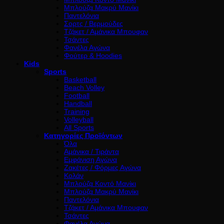
Μπλούζα Μακρύ Μανίκι
Παντελόνια
Σορτς / Βερμούδες
Τζάκετ / Αμάνικα Μπουφαν
Τσάντες
Φανέλα Αγώνα
Φούτερ & Hoodies
Kids
Sports
Basketball
Beach Volley
Football
Handball
Training
Volleyball
All Sports
Κατηγορίες Προϊόντων
Όλα
Αμάνικα / Τιράντα
Εμφάνιση Αγώνα
Ζακέτες / Φόρμες Αγώνα
Κολάν
Μπλούζα Κοντό Μανίκι
Μπλούζα Μακρύ Μανίκι
Παντελόνια
Τζάκετ / Αμάνικα Μπουφαν
Τσάντες
Φανέλα Αγώνα