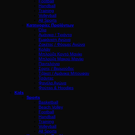
Football
Handball
Training
Volleyball
All Sports
Κατηγορίες Προϊόντων
Όλα
Αμάνικα / Τιράντα
Εμφάνιση Αγώνα
Ζακέτες / Φόρμες Αγώνα
Κολάν
Μπλούζα Κοντό Μανίκι
Μπλούζα Μακρύ Μανίκι
Παντελόνια
Σορτς / Βερμούδες
Τζάκετ / Αμάνικα Μπουφαν
Τσάντες
Φανέλα Αγώνα
Φούτερ & Hoodies
Kids
Sports
Basketball
Beach Volley
Football
Handball
Training
Volleyball
All Sports