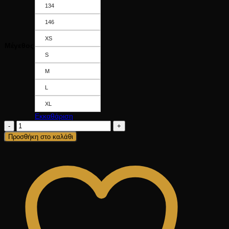
134
146
XS
Μέγεθος
S
M
L
XL
Εκκαθάριση
3Pack
ποσότητα
Προσθήκη στο καλάθι