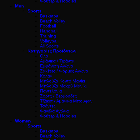
Φούτερ & Hoodies
Men
Sports
Basketball
Beach Volley
Football
Handball
Training
Volleyball
All Sports
Κατηγορίες Προϊόντων
Όλα
Αμάνικα / Τιράντα
Εμφάνιση Αγώνα
Ζακέτες / Φόρμες Αγώνα
Κολάν
Μπλούζα Κοντό Μανίκι
Μπλούζα Μακρύ Μανίκι
Παντελόνια
Σορτς / Βερμούδες
Τζάκετ / Αμάνικα Μπουφαν
Τσάντες
Φανέλα Αγώνα
Φούτερ & Hoodies
Women
Sports
Basketball
Beach Volley