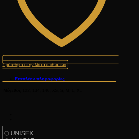
Πρόσθήκη στην λίστα επιθυμιών
Επιπλέον πληροφορίες
Μέγεθος
122, 134, 146, XS, S, M, L, XL
UNISEX