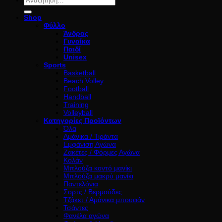
για:
Shop
Φύλλο
Άνδρας
Γυναίκα
Παιδί
Unisex
Sports
Basketball
Beach Volley
Football
Handball
Training
Volleyball
Κατηγορίες Προϊόντων
Όλα
Αμάνικα / Τιράντα
Εμφάνιση Αγώνα
Ζακέτες / Φόρμες Αγώνα
Κολάν
Μπλούζα κοντό μανίκι
Μπλούζα μακρύ μανίκι
Παντελόνια
Σορτς / Βερμούδες
Τζάκετ / Αμάνικα μπουφάν
Τσάντες
Φανέλα αγώνα