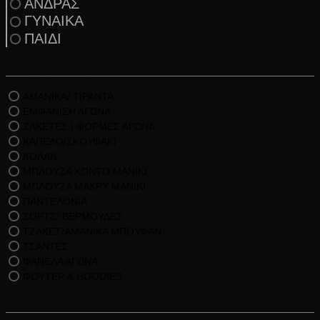
ΑΝΔΡΑΣ
ΓΥΝΑΙΚΑ
ΠΑΙΔΙ
Κατηγορίες Προϊόντων
ΑΜΑΝΙΚΑ/ ΤΙΡΑΝΤΑ
ΕΜΦΑΝΙΣΗ ΑΓΩΝΑ
ΖΑΚΕΤΕΣ | ΦΟΡΜΕΣ ΑΓΩΝΑ
ΚΑΠΕΛΟ/ΣΚΟΥΦΑΚΙ
ΚΟΛΑΝ
ΜΠΛΟΥΖΑ ΚΟΝΤΟ ΜΑΝΙΚΙ
ΜΠΛΟΥΖΑ ΜΑΚΡΥ ΜΑΝΙΚΙ
ΠΑΝΤΕΛΟΝΙΑ
ΣΟΡΤΣ/ ΒΕΡΜΟΥΔΕΣ
ΤΖΑΚΕΤ/ΑΜΑΝΙΚΑ ΜΠΟΥΦΑΝ
ΤΣΑΝΤΕΣ
ΦΑΝΕΛΑ ΑΓΩΝΑ
ΦΟΥΤΕΡ & HOODIES
Άθλημα