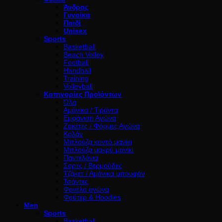
Άνδρας
Γυναίκα
Παιδί
Unisex
Sports
Basketball
Beach Volley
Football
Handball
Training
Volleyball
Κατηγορίες Προϊόντων
Όλα
Αμάνικα / Τιράντα
Εμφάνιση Αγώνα
Ζακέτες / Φόρμες Αγώνα
Κολάν
Μπλούζα κοντό μανίκι
Μπλούζα μακρύ μανίκι
Παντελόνια
Σορτς / Βερμούδες
Τζάκετ / Αμάνικα μπουφάν
Τσάντες
Φανέλα αγώνα
Φούτερ & Hoodies
Men
Sports
Basketball