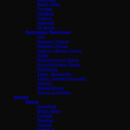
Beach Volley
Football
Handball
Training
Volleyball
All Sports
Κατηγορίες Προϊόντων
Όλα
Αμάνικα / Τιράντα
Εμφάνιση Αγώνα
Ζακέτες / Φόρμες Αγώνα
Κολάν
Μπλούζα Κοντό Μανίκι
Μπλούζα Μακρύ Μανίκι
Παντελόνια
Σορτς / Βερμούδες
Τζάκετ / Αμάνικα Μπουφαν
Τσάντες
Φανέλα Αγώνα
Φούτερ & Hoodies
Women
Sports
Basketball
Beach Volley
Football
Handball
Training
Volleyball