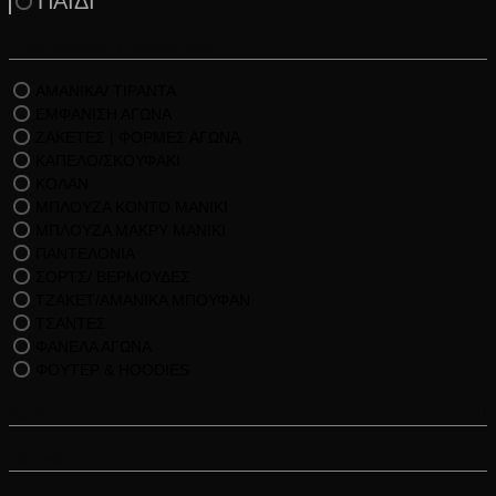
ΠΑΙΔΙ
Κατηγορίες Προϊόντων
ΑΜΑΝΙΚΑ/ ΤΙΡΑΝΤΑ
ΕΜΦΑΝΙΣΗ ΑΓΩΝΑ
ΖΑΚΕΤΕΣ | ΦΟΡΜΕΣ ΑΓΩΝΑ
ΚΑΠΕΛΟ/ΣΚΟΥΦΑΚΙ
ΚΟΛΑΝ
ΜΠΛΟΥΖΑ ΚΟΝΤΟ ΜΑΝΙΚΙ
ΜΠΛΟΥΖΑ ΜΑΚΡΥ ΜΑΝΙΚΙ
ΠΑΝΤΕΛΟΝΙΑ
ΣΟΡΤΣ/ ΒΕΡΜΟΥΔΕΣ
ΤΖΑΚΕΤ/ΑΜΑΝΙΚΑ ΜΠΟΥΦΑΝ
ΤΣΑΝΤΕΣ
ΦΑΝΕΛΑ ΑΓΩΝΑ
ΦΟΥΤΕΡ & HOODIES
Άθλημα
Μέγεθος