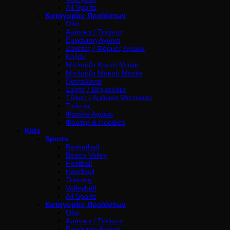
All Sports
Κατηγορίες Προϊόντων
Όλα
Αμάνικα / Τιράντα
Εμφάνιση Αγώνα
Ζακέτες / Φόρμες Αγώνα
Κολάν
Μπλούζα Κοντό Μανίκι
Μπλούζα Μακρύ Μανίκι
Παντελόνια
Σορτς / Βερμούδες
Τζάκετ / Αμάνικα Μπουφαν
Τσάντες
Φανέλα Αγώνα
Φούτερ & Hoodies
Kids
Sports
Basketball
Beach Volley
Football
Handball
Training
Volleyball
All Sports
Κατηγορίες Προϊόντων
Όλα
Αμάνικα / Τιράντα
Εμφάνιση Αγώνα