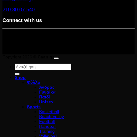
210 30 07 540
Connect with us
Copyright 2026 ©
Caan.gr
Αναζήτηση
για:
Shop
Φύλλο
Άνδρας
Γυναίκα
Παιδί
Unisex
Sports
Basketball
Beach Volley
Football
Handball
Training
Volleyball