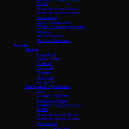
Κολάν
Μπλούζα Κοντό Μανίκι
Μπλούζα Μακρύ Μανίκι
Παντελόνια
Σορτς / Βερμούδες
Τζάκετ / Αμάνικα Μπουφαν
Τσάντες
Φανέλα Αγώνα
Φούτερ & Hoodies
Women
Sports
Basketball
Beach Volley
Football
Handball
Training
Volleyball
All Sports
Κατηγορίες Προϊόντων
Όλα
Αμάνικα / Τιράντα
Εμφάνιση Αγώνα
Ζακέτες / Φόρμες Αγώνα
Κολάν
Μπλούζα Κοντό Μανίκι
Μπλούζα Μακρύ Μανίκι
Παντελόνια
Σορτς / Βερμούδες