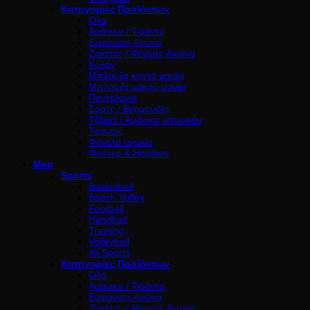
Κατηγορίες Προϊόντων
Όλα
Αμάνικα / Τιράντα
Εμφάνιση Αγώνα
Ζακέτες / Φόρμες Αγώνα
Κολάν
Μπλούζα κοντό μανίκι
Μπλούζα μακρύ μανίκι
Παντελόνια
Σορτς / Βερμούδες
Τζάκετ / Αμάνικα μπουφάν
Τσάντες
Φανέλα αγώνα
Φούτερ & Hoodies
Men
Sports
Basketball
Beach Volley
Football
Handball
Training
Volleyball
All Sports
Κατηγορίες Προϊόντων
Όλα
Αμάνικα / Τιράντα
Εμφάνιση Αγώνα
Ζακέτες / Φόρμες Αγώνα