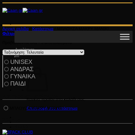
Μετάβαση
στο
περιεχόμενο
Αρχική σελίδα
/
Κατάστημα
/
ΜΠΛΟΥΖΑ ΜΑΚΡΥ ΜΑΝΙΚΙ
Φιλτράρισμα
Sorted
Προβάλλονται όλα - 5 αποτελέσματα
by
Αναζήτηση
latest
για:
UNISEX
ΑΝΔΡΑΣ
ΓΥΝΑΙΚΑ
ΠΑΙΔΙ
Κατηγορίες Προϊόντων
Κανένα προϊόν στο καλάθι σας.
ΜΠΛΟΥΖΑ ΜΑΚΡΥ ΜΑΝΙΚΙ
Επιστροφή στο κατάστημα
Άθλημα
Καλάθι