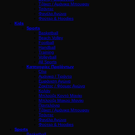
Τζάκετ / Αμάνικα Μπουφαν
Τσάντες
Φανέλα Αγώνα
Φούτερ & Hoodies
Kids
Sports
Basketball
Beach Volley
Football
Handball
Training
Volleyball
All Sports
Κατηγορίες Προϊόντων
Όλα
Αμάνικα / Τιράντα
Εμφάνιση Αγώνα
Ζακέτες / Φόρμες Αγώνα
Κολάν
Μπλούζα Κοντό Μανίκι
Μπλούζα Μακρύ Μανίκι
Παντελόνια
Τζάκετ / Αμάνικα Μπουφαν
Τσάντες
Φανέλα Αγώνα
Φούτερ & Hoodies
Sports
Basketball