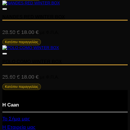
was:
τιμή
18.00 €.
είναι:
NANDES RED WINTER BOX
12.00 €.
Original
Η
28.50
€
18.00
€
με Φ.Π.Α.
price
τρέχουσα
Κατόπιν παραγγελίας
was:
τιμή
28.50 €.
είναι:
POLO COMO WINTER BOX
18.00 €.
Original
Η
25.60
€
18.00
€
με Φ.Π.Α.
price
τρέχουσα
Κατόπιν παραγγελίας
was:
τιμή
Η Caan
25.60 €.
είναι:
18.00 €.
Το Σήμα μας
Η Εταιρεία μας