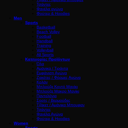
Τσάντες
Φανέλα αγώνα
Φούτερ & Hoodies
Men
Sports
Basketball
Beach Volley
Football
Handball
Training
Volleyball
All Sports
Κατηγορίες Προϊόντων
Όλα
Αμάνικα / Τιράντα
Εμφάνιση Αγώνα
Ζακέτες / Φόρμες Αγώνα
Κολάν
Μπλούζα Κοντό Μανίκι
Μπλούζα Μακρύ Μανίκι
Παντελόνια
Σορτς / Βερμούδες
Τζάκετ / Αμάνικα Μπουφαν
Τσάντες
Φανέλα Αγώνα
Φούτερ & Hoodies
Women
Sports