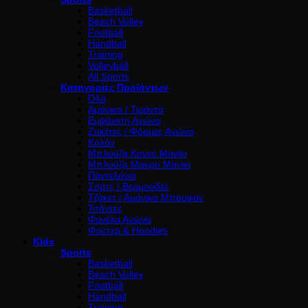
Basketball
Beach Volley
Football
Handball
Training
Volleyball
All Sports
Κατηγορίες Προϊόντων
Όλα
Αμάνικα / Τιράντα
Εμφάνιση Αγώνα
Ζακέτες / Φόρμες Αγώνα
Κολάν
Μπλούζα Κοντό Μανίκι
Μπλούζα Μακρύ Μανίκι
Παντελόνια
Σορτς / Βερμούδες
Τζάκετ / Αμάνικα Μπουφαν
Τσάντες
Φανέλα Αγώνα
Φούτερ & Hoodies
Kids
Sports
Basketball
Beach Volley
Football
Handball
Training