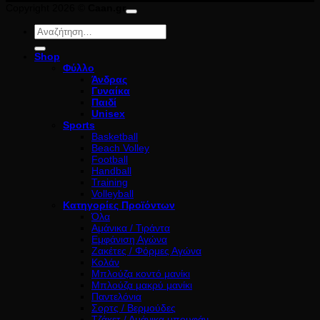
Copyright 2026 ©
Caan.gr
Αναζήτηση
για:
Shop
Φύλλο
Άνδρας
Γυναίκα
Παιδί
Unisex
Sports
Basketball
Beach Volley
Football
Handball
Training
Volleyball
Κατηγορίες Προϊόντων
Όλα
Αμάνικα / Τιράντα
Εμφάνιση Αγώνα
Ζακέτες / Φόρμες Αγώνα
Κολάν
Μπλούζα κοντό μανίκι
Μπλούζα μακρύ μανίκι
Παντελόνια
Σορτς / Βερμούδες
Τζάκετ / Αμάνικα μπουφάν