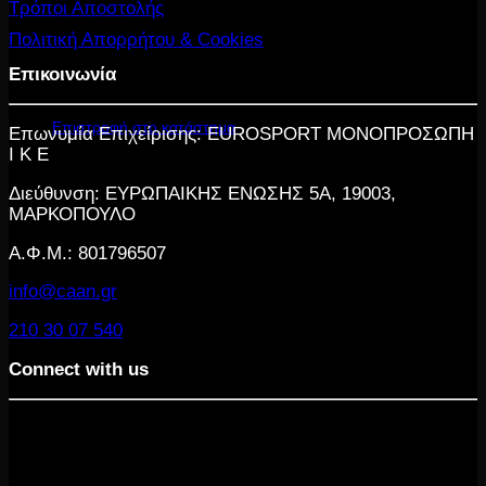
Τρόποι Αποστολής
Πολιτική Απορρήτου & Cookies
Επικοινωνία
Κανένα προϊόν στο καλάθι σας.
Επιστροφή στο κατάστημα
Επωνυμία Επιχείρισης: EUROSPORT ΜΟΝΟΠΡΟΣΩΠΗ
Ι Κ Ε
Διεύθυνση: ΕΥΡΩΠΑΙΚΗΣ ΕΝΩΣΗΣ 5Α, 19003,
ΜΑΡΚΟΠΟΥΛΟ
Α.Φ.Μ.: 801796507
info@caan.gr
210 30 07 540
Connect with us