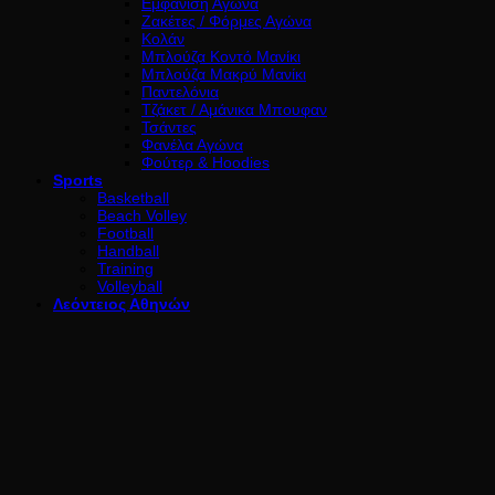
Εμφάνιση Αγώνα
Ζακέτες / Φόρμες Αγώνα
Κολάν
Μπλούζα Κοντό Μανίκι
Μπλούζα Μακρύ Μανίκι
Παντελόνια
Τζάκετ / Αμάνικα Μπουφαν
Τσάντες
Φανέλα Αγώνα
Φούτερ & Hoodies
Sports
Basketball
Beach Volley
Football
Handball
Training
Volleyball
Λεόντειος Αθηνών