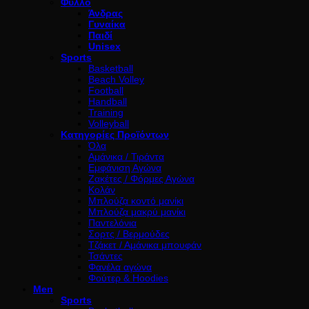
Φύλλο
Άνδρας
Γυναίκα
Παιδί
Unisex
Sports
Basketball
Beach Volley
Football
Handball
Training
Volleyball
Κατηγορίες Προϊόντων
Όλα
Αμάνικα / Τιράντα
Εμφάνιση Αγώνα
Ζακέτες / Φόρμες Αγώνα
Κολάν
Μπλούζα κοντό μανίκι
Μπλούζα μακρύ μανίκι
Παντελόνια
Σορτς / Βερμούδες
Τζάκετ / Αμάνικα μπουφάν
Τσάντες
Φανέλα αγώνα
Φούτερ & Hoodies
Men
Sports