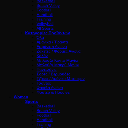
Basketball
Beach Volley
Football
Handball
Training
Volleyball
All Sports
Κατηγορίες Προϊόντων
Όλα
Αμάνικα / Τιράντα
Εμφάνιση Αγώνα
Ζακέτες / Φόρμες Αγώνα
Κολάν
Μπλούζα Κοντό Μανίκι
Μπλούζα Μακρύ Μανίκι
Παντελόνια
Σορτς / Βερμούδες
Τζάκετ / Αμάνικα Μπουφαν
Τσάντες
Φανέλα Αγώνα
Φούτερ & Hoodies
Women
Sports
Basketball
Beach Volley
Football
Handball
Training