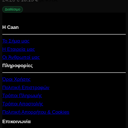
price
τρέχουσα
Διαθέσιμο
was:
τιμή
Η Caan
24.20 €.
είναι:
18.15 €.
Το Σήμα μας
Η Εταιρεία μας
Οι Άνθρωποί μας
Πληροφορίες
Όροι Χρήσης
Πολιτική Επιστροφών
Τρόποι Πληρωμής
Τρόποι Αποστολής
Πολιτική Απορρήτου & Cookies
Επικοινωνία