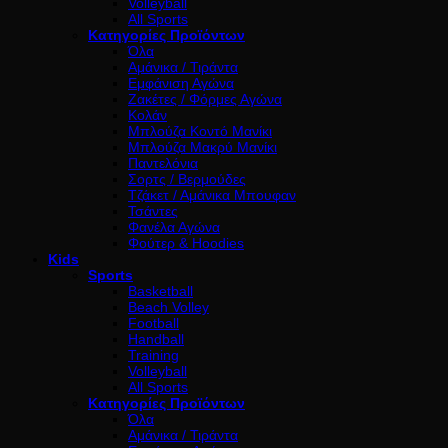
Volleyball
All Sports
Κατηγορίες Προϊόντων
Όλα
Αμάνικα / Τιράντα
Εμφάνιση Αγώνα
Ζακέτες / Φόρμες Αγώνα
Κολάν
Μπλούζα Κοντό Μανίκι
Μπλούζα Μακρύ Μανίκι
Παντελόνια
Σορτς / Βερμούδες
Τζάκετ / Αμάνικα Μπουφαν
Τσάντες
Φανέλα Αγώνα
Φούτερ & Hoodies
Kids
Sports
Basketball
Beach Volley
Football
Handball
Training
Volleyball
All Sports
Κατηγορίες Προϊόντων
Όλα
Αμάνικα / Τιράντα