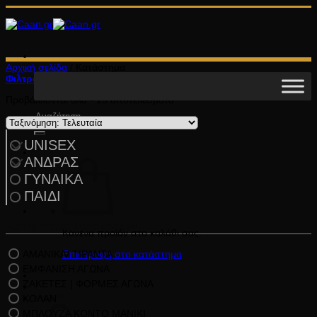
Μετάβαση
στο
περιεχόμενο
Αρχική σελίδα
/
Κατάστημα
Φιλτράρισμα
Sorted
Προβάλλονται όλα - 13 αποτελέσματα
by
Αναζήτηση
latest
για:
UNISEX
ΑΝΔΡΑΣ
ΓΥΝΑΙΚΑ
ΠΑΙΔΙ
Κατηγορίες Προϊόντων
Κανένα προϊόν στο καλάθι σας.
ΑΜΑΝΙΚΑ/ ΤΙΡΑΝΤΑ
Επιστροφή στο κατάστημα
ΕΜΦΑΝΙΣΗ ΑΓΩΝΑ
ΖΑΚΕΤΕΣ | ΦΟΡΜΕΣ ΑΓΩΝΑ
ΚΟΛΑΝ
Καλάθι
ΜΠΛΟΥΖΑ ΚΟΝΤΟ ΜΑΝΙΚΙ